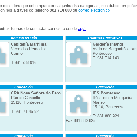
e considera que debe aparecer nalgunha das categorías, non dubide en poñe
con nós a través do teléfono
981 714 000
ou
correo electrónico
outras formas de contactar connosco dende
aquí
Administración
Centros Educativos
Capitanía Marítima
Gardería Infantil
Virxe dos Remedios
Avda de Bergantiños s/n
Corme
Ponteceso
T: 981 714 140
T 981 738 016
Educación
Educación
CRA Nosa Señora do Faro
IES Ponteceso
Rúa do Concello
Rúa Teresa Mosqueira
15110, Ponteceso
Manso
15110, Ponteceso
T: 981 71 46 92
T: 881.880.924
Fax:881.880.925
Educación
Educación