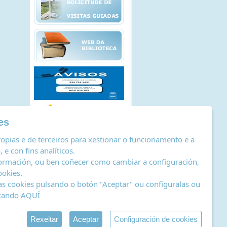
es
opias e de terceiros para xestionar o funcionamento e a
 e con fins analíticos.
ormación, ou ben coñecer como cambiar a configuración,
ookies
.
as cookies pulsando o botón "Aceptar" ou configuralas ou
icando
AQUÍ
stro de actividades de tratamento
|
RSS
by Abertal
Rexeitar
Aceptar
Configuración de cookies