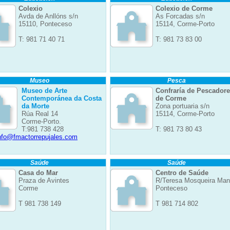
Colexio
Colexio de Corme
Avda de Anllóns s/n
As Forcadas s/n
15110, Ponteceso
15114, Corme-Porto
T: 981 71 40 71
T: 981 73 83 00
Museo
Pesca
Museo de Arte
Confraría de Pescador
Contemporánea da Costa
de Corme
da Morte
Zona portuaria s/n
Rúa Real 14
15114, Corme-Porto
Corme-Porto.
T:981 738 428
T: 981 73 80 43
nfo@fmactorrepujales.com
Saúde
Saúde
Casa do Mar
Centro de Saúde
Praza de Avintes
R/Teresa Mosqueira Ma
Corme
Ponteceso
T 981 738 149
T 981 714 802