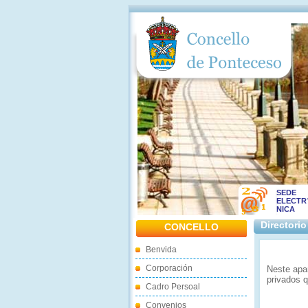
SEDE
ELECTR
NICA
Directorio
CONCELLO
Benvida
Corporación
Neste apa
privados 
Cadro Persoal
Convenios