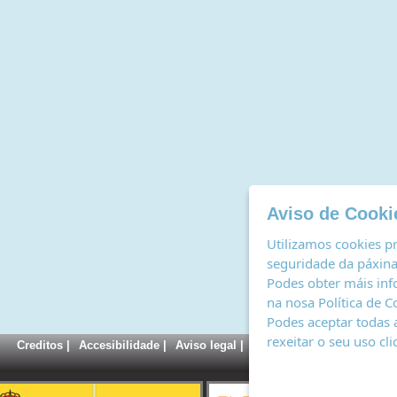
Aviso de Cooki
Utilizamos cookies pr
seguridade da páxina,
Podes obter máis inf
na nosa
Política de C
Podes aceptar todas 
rexeitar o seu uso cl
Creditos
|
Accesibilidade
|
Aviso legal
|
Política de cookies
|
Rexi