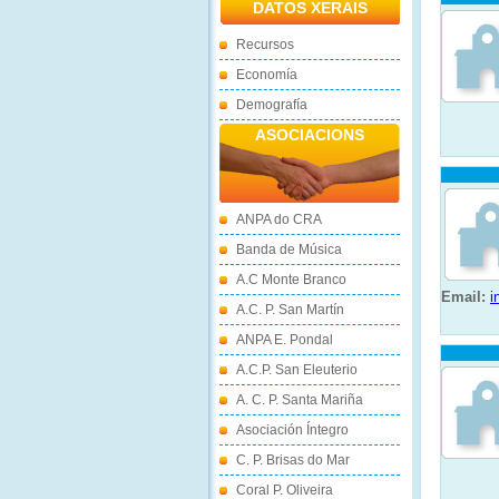
DATOS XERAIS
Recursos
Economía
Demografía
ASOCIACIONS
ANPA do CRA
Banda de Música
A.C Monte Branco
Email:
i
A.C. P. San Martín
ANPA E. Pondal
A.C.P. San Eleuterio
A. C. P. Santa Mariña
Asociación Íntegro
C. P. Brisas do Mar
Coral P. Oliveira