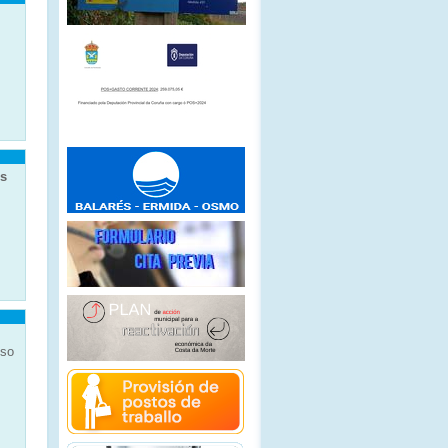
es
nso