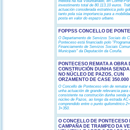
mellora na rúa Voluntariado, en Corme-Por
investimento total de 80.113,10 euros. Tr
actuación considerada estratéxica polo gob
tanto pola súa importancia para a mobilid
posta en valor do espazo urbano.
FOPPSS CONCELLO DE PONT
O Departamento de Servizos Sociais do C
Ponteceso está financiado polo "Programa
Financiamento de Servizos Sociais Comun
Municipais" da Deputación da Coruña.
PONTECESO REMATA A OBRA 
CONSTRUCIÓN DUNHA SENDA
NO NÚCLEO DE PAZOS, CUN
ORZAMENTO DE CASE 350.000
O Concello de Ponteceso vén de rematar
unha actuación de grande relevancia para 
consistente na construción dunha senda p
núcleo de Pazos, ao longo da estrada AC-4
comprendido entre o punto quilométrico 2
3+350.
O CONCELLO DE PONTECESO I
CAMPAÑA DE TRAMPEO DA V