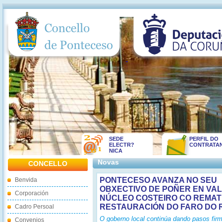
SEDE
PERFIL DO
ELECTR?
CONTRATA
NICA
Novas
CONCELLO
PONTECESO AVANZA NO SEU
Benvida
OBXECTIVO DE POÑER EN VA
Corporación
NÚCLEO COSTEIRO CO REMAT
RESTAURACIÓN DO FARO DO
Cadro Persoal
O goberno local continúa dando pasos fir
Convenios