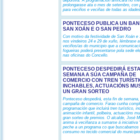
deportiva. A programación arrincará no me
prolongarase ata o mes de setembro, con 
para veciños e veciñas de todas as idades
PONTECESO PUBLICA UN BAN
SAN XOÁN E O SAN PEDRO
Con motivo da festividade de San Xoán e
nos vindeiros 24 e 29 de xuño, lémbrase a
veciños/as do municipio que a comunicaci
fogueiras poderá presentarse pola sede el
nas oficinas do Concello.
PONTECESO DESPEDIRÁ ESTA 
SEMANA A SÚA CAMPAÑA DE
COMERCIO CON TREN TURÍSTI
INCHABLES, ACTUACIÓNS MUS
UN GRAN SORTEO
Ponteceso despedirá, esta fin de semana,
campaña de comercio. Farao cunha compl
programación que incluirá tren turístico, i
animación infantil, polbeira, actuacións mu
gran sorteo de premios. O alcalde, José 
anima á veciñanza a sumarse á iniciativa 
peche a un programa co que buscabamos 
consumo no tecido comercial do municipio