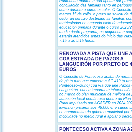
Ponteceso mantén a súa aposta por prom
conciliación das familias tanto en períodos
como durante o curso escolar. O Concello 
martes 15 de xullo, o prazo de solicitude 
cedo, un servizo destinado ás familias c
matriculados en segundo ciclo de educación
educación primaria durante o curso 2025/2
medio deste programa, os pequenos e pe
estarán atendidos antes do inicio das clas
7.15 e as 9.15 horas.
RENOVADA A PISTA QUE UNE A
COA ESTRADA DE PAZOS A
LANGUEIRÓN POR PRETO DE 4
EUROS
O Concello de Ponteceso acaba de remata
da pista rural que conecta a AC‑419 (o tr
Ponteceso–Buño) coa vía que une Pazos 
Langueirón, nunha importante intervenció
no marco do plan municipal de mellora de 
actuación local enmárcase dentro do Pla
Rural impulsado por AGADER en 2024‑202
inversión próxima aos 48.000 €, e supón 
no compromiso do goberno municipal por fo
mobilidade no medio rural e apoiar o sector
PONTECESO ACTIVA A ZONA A