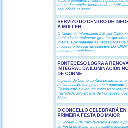
euros e permitirán mellorar significativam
actual do camiño, favorecendo a mobilidad
seguridade na zona.
SERVIZO DO CENTRO DE INF
Á MULLER
O Centro de Información á Muller (CIM) é 
ámbito local totalmente gratuíto, que ofre
integral e permanente ás necesidades de 
mulleres e persoas do colectivo LGTBIQA
anónima e confidencial.
PONTECESO LOGRA A RENOV
INTEGRAL DA ILUMINACIÓN N
DE CORME
O peirao de Corme contará proximamente
de iluminación completamente renovado. 
Galicia está a executar estes traballos tras
trasladada polo alcalde de Ponteceso, Jo
Mato.
O CONCELLO CELEBRARÁ EN 
PRIMEIRA FESTA DO MAIOR
O vindeiro 2 de maio levarase a cabo a pri
da Festa do Maior, unha iniciativa impulsa