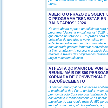
permitirá mobilizar un investimento de pre
euros.
ABERTO O PRAZO DE SOLICIT
O PROGRAMA "BENESTAR EN
BALNEARIOS" 2026
Xa está aberto o prazo de solicitude para p
programa "Benestar en balnearios" 2026, u
que ofrece un total de 1.276 prazas para g
estancias de dez días e nove noites en
establecementos termais da comunidade.
convocatoria procura fomentar o envellec
activo, a autonomía persoal e a saúde da
maiores a través das propiedades terapéu
augas mineiromedicinais.
A I FESTA DO MAIOR DE PONT
REUNIU MÁIS DE 850 PERSOA
XORNADA DE CONVIVENCIA E
RECOÑECEMENTO
O pavillón municipal de Ponteceso acolleu
a celebración da I Festa do Maior, unha x
promovida polo Concello coa finalidade de
convivencia e render homenaxe ás persoa
municipio. A cita reuniu máis de 850 pers
encontro marcado polo bo ambiente, a mús