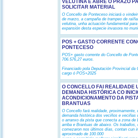
VELUTINA E ABRE O PRAZO P
SOLICITAR MATERIAL
O Concello de Ponteceso iniciará o vindei
de marzo, a campaña de trampeo de raíña
velutina, unha actuación fundamental para 
expansión desta especie invasora no muni
POS + GASTO CORRENTE CO
PONTECESO
POS+ gasto corrente do Concello de Pont
706.576,27 euros.
Financiado pola Deputación Provincial da
cargo ó POS+2025
O CONCELLO FAI REALIDADE
DEMANDA HISTÓRICA CO INICI
ACONDICIONAMENTO DA PIST
BRANTUAS
O Concello fará realidade, proximamente,
demanda histórica dos veciños e veciñas 
o arranxo da pista que conecta a zona de
arriba e Brantuas de abaixo. Os traballos,
comezaron nos últimos días, contan cun i
aproximado de 100.000