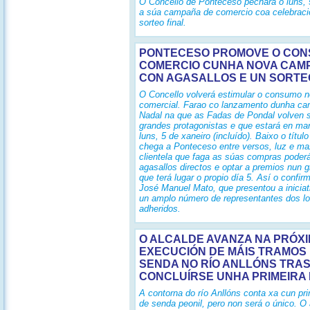
O Concello de Ponteceso pechará o luns, 
a súa campaña de comercio coa celebraci
sorteo final.
PONTECESO PROMOVE O CON
COMERCIO CUNHA NOVA CAM
CON AGASALLOS E UN SORTE
O Concello volverá estimular o consumo n
comercial. Farao co lanzamento dunha c
Nadal na que as Fadas de Pondal volven 
grandes protagonistas e que estará en ma
luns, 5 de xaneiro (incluído). Baixo o títul
chega a Ponteceso entre versos, luz e ma
clientela que faga as súas compras poder
agasallos directos e optar a premios nun g
que terá lugar o propio día 5. Así o confir
José Manuel Mato, que presentou a iniciat
un amplo número de representantes dos lo
adheridos.
O ALCALDE AVANZA NA PRÓX
EXECUCIÓN DE MÁIS TRAMOS
SENDA NO RÍO ANLLÓNS TRA
CONCLUÍRSE UNHA PRIMEIRA
A contorna do río Anllóns conta xa cun prim
de senda peonil, pero non será o único. O 