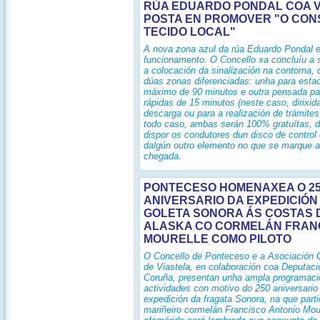
RÚA EDUARDO PONDAL COA V
POSTA EN PROMOVER "O CON
TECIDO LOCAL"
A nova zona azul da rúa Eduardo Pondal e
funcionamento. O Concello xa concluíu a s
a colocación da sinalización na contorna,
dúas zonas diferenciadas: unha para estac
máximo de 90 minutos e outra pensada pa
rápidas de 15 minutos (neste caso, dirixid
descarga ou para a realización de trámites
todo caso, ambas serán 100% gratuítas, 
dispor os condutores dun disco de control 
dalgún outro elemento no que se marque a
chegada.
PONTECESO HOMENAXEA O 2
ANIVERSARIO DA EXPEDICIÓN
GOLETA SONORA ÁS COSTAS 
ALASKA CO CORMELÁN FRAN
MOURELLE COMO PILOTO
O Concello de Ponteceso e a Asociación C
de Viastela, en colaboración coa Deputaci
Coruña, presentan unha ampla programaci
actividades con motivo do 250 aniversario
expedición da fragata Sonora, na que parti
mariñeiro cormelán Francisco Antonio Mour