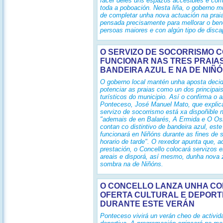
facer deles uns espazos accesibles e có
toda a poboación. Nesta liña, o goberno m
de completar unha nova actuación na prai
pensada precisamente para mellorar o ben
persoas maiores e con algún tipo de disca
O SERVIZO DE SOCORRISMO C
FUNCIONAR NAS TRES PRAIA
BANDEIRA AZUL E NA DE NIÑ
O goberno local mantén unha aposta decid
potenciar as praias como un dos principai
turísticos do municipio. Así o confirma o a
Ponteceso, José Manuel Mato, que explic
servizo de socorrismo está xa dispoñible n
"ademais de en Balarés, A Ermida e O O
contan co distintivo de bandeira azul, est
funcionará en Niñóns durante as fines de
horario de tarde". O rexedor apunta que, 
prestación, o Concello colocará servizos 
areais e disporá, así mesmo, dunha nova 
sombra na de Niñóns.
O CONCELLO LANZA UNHA C
OFERTA CULTURAL E DEPORT
DURANTE ESTE VERÁN
Ponteceso vivirá un verán cheo de activida