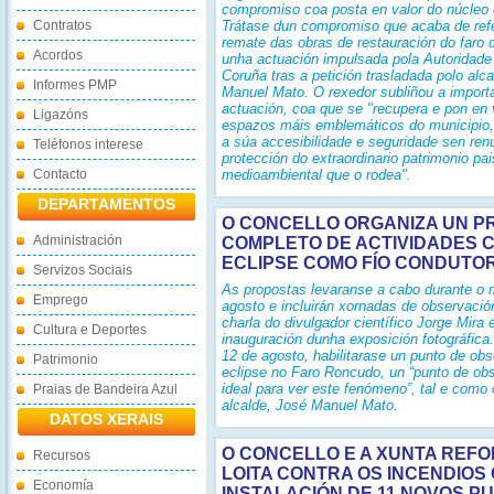
compromiso coa posta en valor do núcleo 
Contratos
Trátase dun compromiso que acaba de ref
remate das obras de restauración do faro
Acordos
unha actuación impulsada pola Autoridade 
Coruña tras a petición trasladada polo alc
Informes PMP
Manuel Mato. O rexedor subliñou a import
actuación, coa que se "recupera e pon en 
Ligazóns
espazos máis emblemáticos do municipio,
a súa accesibilidade e seguridade sen ren
Teléfonos interese
protección do extraordinario patrimonio pai
Contacto
medioambiental que o rodea".
DEPARTAMENTOS
O CONCELLO ORGANIZA UN 
Administración
COMPLETO DE ACTIVIDADES 
ECLIPSE COMO FÍO CONDUTO
Servizos Sociais
As propostas levaranse a cabo durante o
Emprego
agosto e incluirán xornadas de observació
charla do divulgador científico Jorge Mira 
Cultura e Deportes
inauguración dunha exposición fotográfica
12 de agosto, habilitarase un punto de ob
Patrimonio
eclipse no Faro Roncudo, un “punto de ob
ideal para ver este fenómeno”, tal e como o
Praias de Bandeira Azul
alcalde, José Manuel Mato.
DATOS XERAIS
O CONCELLO E A XUNTA REFO
Recursos
LOITA CONTRA OS INCENDIOS
Economía
INSTALACIÓN DE 11 NOVOS P