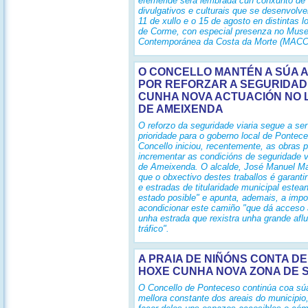
efeméride será lembrada cun conxunto de
divulgativos e culturais que se desenvolve
11 de xullo e o 15 de agosto en distintas l
de Corme, con especial presenza no Muse
Contemporánea da Costa da Morte (MAC
O CONCELLO MANTÉN A SÚA 
POR REFORZAR A SEGURIDADE
CUNHA NOVA ACTUACIÓN NO
DE AMEIXENDA
O reforzo da seguridade viaria segue a se
prioridade para o goberno local de Pontece
Concello iniciou, recentemente, as obras 
incrementar as condicións de seguridade vi
de Ameixenda. O alcalde, José Manuel Ma
que o obxectivo destes traballos é garanti
e estradas de titularidade municipal estea
estado posible" e apunta, ademais, a impo
acondicionar este camiño "que dá acceso
unha estrada que rexistra unha grande afl
tráfico".
A PRAIA DE NIÑÓNS CONTA D
HOXE CUNHA NOVA ZONA DE
O Concello de Ponteceso continúa coa súa
mellora constante dos areais do municipio,