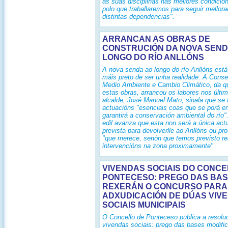
ás súas disciplinas nas mellores condición
polo que traballaremos para seguir mellor
distintas dependencias".
ARRANCAN AS OBRAS DE
CONSTRUCIÓN DA NOVA SEND
LONGO DO RÍO ANLLÓNS
A nova senda ao longo do río Anllóns est
máis preto de ser unha realidade. A Consel
Medio Ambiente e Cambio Climático, da 
estas obras, arrancou os labores nos últi
alcalde, José Manuel Mato, sinala que se 
actuacións "esenciais coas que se porá en
garantirá a conservación ambiental do río"
edil avanza que esta non será a única act
prevista para devolverlle ao Anllóns ou p
"que merece, senón que temos previsto rea
intervencións na zona proximamente".
VIVENDAS SOCIAIS DO CONCE
PONTECESO: PREGO DAS BAS
REXERÁN O CONCURSO PARA
ADXUDICACIÓN DE DÚAS VIV
SOCIAIS MUNICIPAIS
O Concello de Ponteceso publica a resolu
vivendas sociais: prego das bases modifi