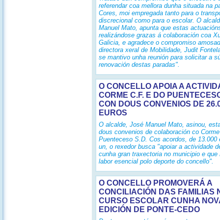
referendar coa mellora dunha situada na p
Cores, moi empregada tanto para o transp
discrecional como para o escolar. O alcal
Manuel Mato, apunta que estas actuación
realizándose grazas á colaboración coa X
Galicia, e agradece o compromiso amosad
directora xeral de Mobilidade, Judit Fontel
se mantivo unha reunión para solicitar a 
renovación destas paradas".
O CONCELLO APOIA A ACTIVI
CORME C.F. E DO PUENTECESO
CON DOUS CONVENIOS DE 26.
EUROS
O alcalde, José Manuel Mato, asinou, es
dous convenios de colaboración co Corme 
Puenteceso S.D. Cos acordos, de 13.000 
un, o rexedor busca "apoiar a actividade 
cunha gran traxectoria no municipio e que 
labor esencial polo deporte do concello".
O CONCELLO PROMOVERÁ A
CONCILIACIÓN DAS FAMILIAS 
CURSO ESCOLAR CUNHA NOV
EDICIÓN DE PONTE-CEDO