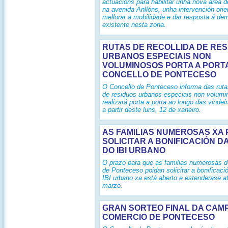
actuacións para habilitar unha nova área d
na avenida Anllóns, unha intervención orie
mellorar a mobilidade e dar resposta á d
existente nesta zona.
RUTAS DE RECOLLIDA DE RE
URBANOS ESPECIAIS NON
VOLUMINOSOS PORTA A PORT
CONCELLO DE PONTECESO
O Concello de Ponteceso informa das rutas
de residuos urbanos especiais non volumi
realizará porta a porta ao longo das vinde
a partir deste luns, 12 de xaneiro.
AS FAMILIAS NUMEROSAS XA
SOLICITAR A BONIFICACIÓN D
DO IBI URBANO
O prazo para que as familias numerosas d
de Ponteceso poidan solicitar a bonificaci
IBI urbano xa está aberto e estenderase a
marzo.
GRAN SORTEO FINAL DA CAM
COMERCIO DE PONTECESO