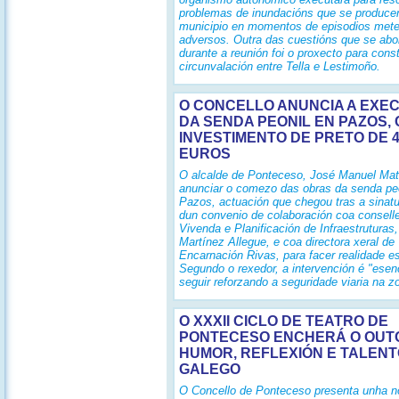
problemas de inundacións que se produce
municipio en momentos de episodios mete
adversos. Outra das cuestións que se abo
durante a reunión foi o proxecto para const
circunvalación entre Tella e Lestimoño.
O CONCELLO ANUNCIA A EXE
DA SENDA PEONIL EN PAZOS,
INVESTIMENTO DE PRETO DE 4
EUROS
O alcalde de Ponteceso, José Manuel Mat
anunciar o comezo das obras da senda peo
Pazos, actuación que chegou tras a sinatu
dun convenio de colaboración coa conselle
Vivenda e Planificación de Infraestruturas
Martínez Allegue, e coa directora xeral d
Encarnación Rivas, para facer realidade e
Segundo o rexedor, a intervención é "esenc
seguir reforzando a seguridade viaria na z
O XXXII CICLO DE TEATRO DE
PONTECESO ENCHERÁ O OUT
HUMOR, REFLEXIÓN E TALEN
GALEGO
O Concello de Ponteceso presenta unha n