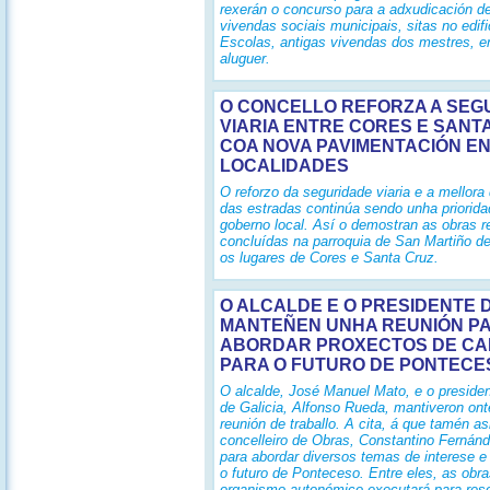
rexerán o concurso para a adxudicación d
vivendas sociais municipais, sitas no edif
Escolas, antigas vivendas dos mestres, e
aluguer.
O CONCELLO REFORZA A SEG
VIARIA ENTRE CORES E SANT
COA NOVA PAVIMENTACIÓN E
LOCALIDADES
O reforzo da seguridade viaria e a mellora
das estradas continúa sendo unha priorida
goberno local. Así o demostran as obras 
concluídas na parroquia de San Martiño de
os lugares de Cores e Santa Cruz.
O ALCALDE E O PRESIDENTE 
MANTEÑEN UNHA REUNIÓN P
ABORDAR PROXECTOS DE C
PARA O FUTURO DE PONTECE
O alcalde, José Manuel Mato, e o preside
de Galicia, Alfonso Rueda, mantiveron on
reunión de traballo. A cita, á que tamén as
concelleiro de Obras, Constantino Fernánd
para abordar diversos temas de interese e
o futuro de Ponteceso. Entre eles, as obr
organismo autonómico executará para reso