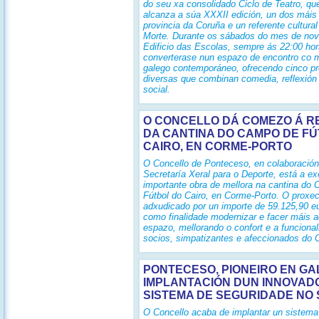
do seu xa consolidado Ciclo de Teatro, qu
alcanza a súa XXXII edición, un dos máis
provincia da Coruña e un referente cultura
Morte. Durante os sábados do mes de no
Edificio das Escolas, sempre ás 22:00 hor
converterase nun espazo de encontro co me
galego contemporáneo, ofrecendo cinco p
diversas que combinan comedia, reflexión 
social.
O CONCELLO DÁ COMEZO Á 
DA CANTINA DO CAMPO DE F
CAIRO, EN CORME-PORTO
O Concello de Ponteceso, en colaboració
Secretaría Xeral para o Deporte, está a e
importante obra de mellora na cantina do
Fútbol do Cairo, en Corme-Porto. O proxec
adxudicado por un importe de 59.125,90 eu
como finalidade modernizar e facer máis a
espazo, mellorando o confort e a funciona
socios, simpatizantes e afeccionados do 
PONTECESO, PIONEIRO EN GAL
IMPLANTACIÓN DUN INNOVAD
SISTEMA DE SEGURIDADE NO 
O Concello acaba de implantar un sistema