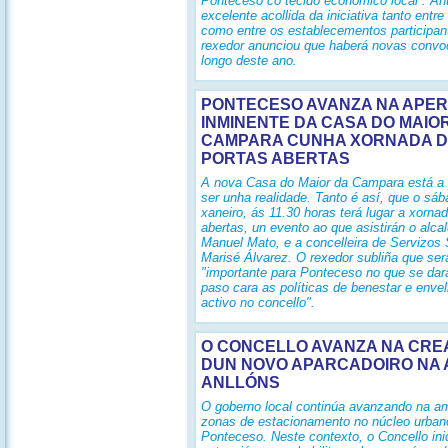
Ponteceso co tecido económico local”. An
excelente acollida da iniciativa tanto entr
como entre os establecementos participan
rexedor anunciou que haberá novas convo
longo deste ano.
PONTECESO AVANZA NA APE
INMINENTE DA CASA DO MAIO
CAMPARA CUNHA XORNADA 
PORTAS ABERTAS
A nova Casa do Maior da Campara está a 
ser unha realidade. Tanto é así, que o sáb
xaneiro, ás 11.30 horas terá lugar a xorna
abertas, un evento ao que asistirán o alca
Manuel Mato, e a concelleira de Servizos 
Marisé Álvarez. O rexedor subliña que ser
"importante para Ponteceso no que se dar
paso cara as políticas de benestar e enve
activo no concello".
O CONCELLO AVANZA NA CRE
DUN NOVO APARCADOIRO NA 
ANLLÓNS
O goberno local continúa avanzando na am
zonas de estacionamento no núcleo urban
Ponteceso. Neste contexto, o Concello ini