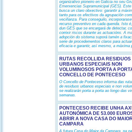
organizativo pioneiro en Galicia no seu Gr
Emerxencias Supramunicipal (GES). Este
busca un claro obxectivo: garantir a máxi
tanto para os efectivos da agrupación com
veciñanza. Para conseguilo, incorporarase 
recurso preventivo en cada quenda. Isto é
dun GES que se encargará de detectar, c
corrixir riscos durante as actuacións. A ma
adopción do sistema suporá tamén a fixac
serie de procedementos claros para actua
eficacia e garantir, así mesmo, a máxima 
RUTAS RECOLLIDA RESIDUOS
URBANOS ESPECIAIS NON
VOLUMINOSOS PORTA A PORT
CONCELLO DE PONTECESO
O Concello de Ponteceso informa das rutas
de residuos urbanos especiais e non volu
se realizarán porta a porta ao longo das vi
semanas.
PONTECESO RECIBE UNHA A
AUTONÓMICA DE 53.000 EURO
ABRIR A NOVA CASA DO MAIO
CAMPARA
A futura Casa do Maior da Campara, na pa