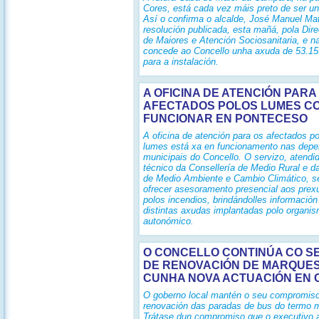
Cores, está cada vez máis preto de ser un
Así o confirma o alcalde, José Manuel Ma
resolución publicada, esta mañá, pola Dire
de Maiores e Atención Sociosanitaria, e na
concede ao Concello unha axuda de 53.15
para a instalación.
A OFICINA DE ATENCIÓN PARA
AFECTADOS POLOS LUMES C
FUNCIONAR EN PONTECESO
A oficina de atención para os afectados p
lumes está xa en funcionamento nas dep
municipais do Concello. O servizo, atendid
técnico da Consellería de Medio Rural e d
de Medio Ambiente e Cambio Climático, se
ofrecer asesoramento presencial aos prex
polos incendios, brindándolles información
distintas axudas implantadas polo organi
autonómico.
O CONCELLO CONTINÚA CO S
DE RENOVACIÓN DE MARQUE
CUNHA NOVA ACTUACIÓN EN 
O goberno local mantén o seu compromis
renovación das paradas de bus do termo m
Trátase dun compromiso que o executivo 