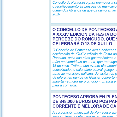
Concello de Ponteceso para promover a c
o recoñecemento ás persoas do municipio
cumpridos 65 anos ou que os cumpran ao 
2026.
O CONCELLO DE PONTECESO 
A XXXIV EDICIÓN DA FESTA DO
PERCEBE DO RONCUDO, QUE 
CELEBRARÁ O 18 DE XULLO
O Concello de Ponteceso deu a coñecer a
celebración da XXXIV edición da Festa d
Roncudo, unha das citas gastronómicas e 
máis emblemáticas da zona, que terá lugar
18 de xullo. Trátase dun evento plenament
consolidado no calendario estival galego,
atrae ao municipio milleiros de visitantes
de diferentes puntos de Galicia, converté
importante motor de promoción turística 
para a comarca.
PONTECESO APROBA EN PLEN
DE 848.000 EUROS DO POS PA
CORRENTE E MELLORA DE CA
A corporación municipal de Ponteceso ap
sesión plenaria celebrada este mércores, 4