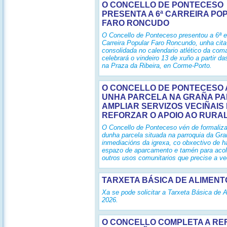
O CONCELLO DE PONTECESO
PRESENTA A 6ª CARREIRA PO
FARO RONCUDO
O Concello de Ponteceso presentou a 6ª e
Carreira Popular Faro Roncundo, unha cita
consolidada no calendario atlético da com
celebrará o vindeiro 13 de xuño a partir d
na Praza da Ribeira, en Corme-Porto.
O CONCELLO DE PONTECESO 
UNHA PARCELA NA GRAÑA P
AMPLIAR SERVIZOS VECIÑAIS 
REFORZAR O APOIO AO RURA
O Concello de Ponteceso vén de formaliz
dunha parcela situada na parroquia da Gra
inmediacións da igrexa, co obxectivo de h
espazo de aparcamento e tamén para acoll
outros usos comunitarios que precise a ve
TARXETA BÁSICA DE ALIMENT
Xa se pode solicitar a Tarxeta Básica de 
2026.
O CONCELLO COMPLETA A R