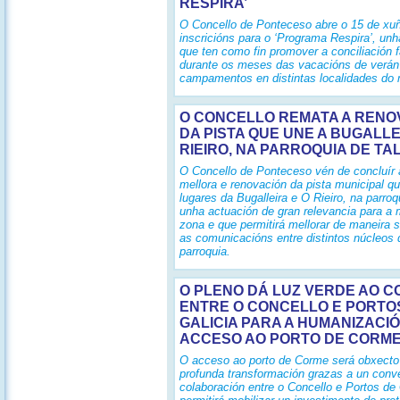
RESPIRA’
O Concello de Ponteceso abre o 15 de xu
inscricións para o ‘Programa Respira’, unha
que ten como fin promover a conciliación f
durante os meses das vacacións de verán
campamentos en distintas localidades do 
O CONCELLO REMATA A RENO
DA PISTA QUE UNE A BUGALLE
RIEIRO, NA PARROQUIA DE TA
O Concello de Ponteceso vén de concluír 
mellora e renovación da pista municipal q
lugares da Bugalleira e O Rieiro, na parroq
unha actuación de gran relevancia para a 
zona e que permitirá mellorar de maneira si
as comunicacións entre distintos núcleos 
parroquia.
O PLENO DÁ LUZ VERDE AO C
ENTRE O CONCELLO E PORTO
GALICIA PARA A HUMANIZACI
ACCESO AO PORTO DE CORM
O acceso ao porto de Corme será obxecto
profunda transformación grazas a un conv
colaboración entre o Concello e Portos de 