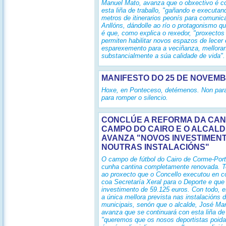
Manuel Mato, avanza que o obxectivo é co
esta liña de traballo, "gañando e executa
metros de itinerarios peonís para comunic
Anllóns, dándolle ao río o protagonismo q
é que, como explica o rexedor, "proxecto
permiten habilitar novos espazos de lecer 
esparexemento para a veciñanza, mellora
substancialmente a súa calidade de vida".
MANIFESTO DO 25 DE NOVEM
Hoxe, en Ponteceso, detémenos. Non para
para romper o silencio.
CONCLÚE A REFORMA DA CAN
CAMPO DO CAIRO E O ALCAL
AVANZA "NOVOS INVESTIMEN
NOUTRAS INSTALACIÓNS"
O campo de fútbol do Cairo de Corme-Port
cunha cantina completamente renovada. T
ao proxecto que o Concello executou en c
coa Secretaría Xeral para o Deporte e qu
investimento de 59.125 euros. Con todo, e
a única mellora prevista nas instalacións 
municipais, senón que o alcalde, José Ma
avanza que se continuará con esta liña de 
"queremos que os nosos deportistas poida