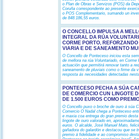
o Plan de Obras e Servizos (POS) da Dep
Coruña correspondente ao presente exerci
o POS Complementario, sumando un invest
de 848.186,55 euros.
O CONCELLO IMPULSA A MEL
INTEGRAL DA RÚA VOLUNTARI
CORME PORTO, REFORZANDO 
VIARIA E DE SANEAMENTO MU
O Concello de Ponteceso iniciou esta se
de mellora na rúa Voluntariado, en Corme 
actuación que permitirá renovar tanto a re
saneamento de pluviais como o firme da v
resposta ás necesidades detectadas nest
PONTECESO PECHA A SÚA C
DE COMERCIO CUN LINGOTE 
DE 1.500 EUROS COMO PREMIO
O Concello puxo o broche de ouro á súa 
Comercio O Nadal chega a Ponteceso entr
e maxia coa entrega do gran premio desta 
lingote de ouro valorado en, aproximadame
euros. O alcalde, José Manuel Mato, felici
gañadora do galardón e destacou que se tr
premio á fidelidade e ao compromiso dest