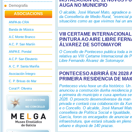
AUGA NO MUNICIPIO
Demografía
O alcalde, José Manuel Mato, agradece a 
ASOCIACIONS
da Consellería de Medio Rural, "esencial p
situacións como as que vivimos hai un an
ANPA do CRA
Banda de Música
VIII CERTAME INTERNACIONAL
A.C Monte Branco
PINTURA AO AIRE LIBRE FER
ÁLVAREZ DE SOTOMAYOR
A.C. P. San Martín
O Concello de Ponteceso publica toda a i
ANPA E. Pondal
relativa ao VIII Certame Internacional de P
A.C.P. San Eleuterio
Libre Fernando Álvarez de Sotomayor.
A. C. P. Santa Mariña
PONTECESO ABRIRÁ EN 2028 
Asociación Íntegro
PRIMEIRA RESIDENCIA DE MA
C. P. Brisas do Mar
Ponteceso viviu hoxe un día histórico. Un
Coral P. Oliveira
anunciou a construción dunha residencia p
a primeira do municipio e cuxa apertura se
2028. O proxecto desenvolverase da man d
privada e contará coa colaboración da Xun
e o Concello. O alcalde, José Manuel Mato
conselleira de Política Social e Igualdade,
García, foron os encargados de anunciar e
infraestrutura, que estará situada en pleno
urbano e disporá de 140 prazas.