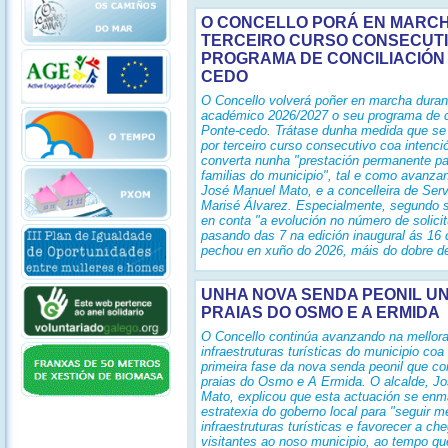
O CONCELLO PORÁ EN MARC
TERCEIRO CURSO CONSECUTI
PROGRAMA DE CONCILIACIÓN
CEDO
O Concello volverá poñer en marcha duran
académico 2026/2027 o seu programa de c
Ponte-cedo. Trátase dunha medida que se
por terceiro curso consecutivo coa intenci
converta nunha "prestación permanente pa
familias do municipio", tal e como avanzan
José Manuel Mato, e a concelleira de Serv
Marisé Álvarez. Especialmente, segundo s
en conta "a evolución no número de solici
pasando das 7 na edición inaugural ás 16
pechou en xuño do 2026, máis do dobre de 
UNHA NOVA SENDA PEONIL UN
PRAIAS DO OSMO E A ERMIDA
O Concello continúa avanzando na mellor
infraestruturas turísticas do municipio co
primeira fase da nova senda peonil que co
praias do Osmo e A Ermida. O alcalde, J
Mato, explicou que esta actuación se enm
estratexia do goberno local para "seguir m
infraestruturas turísticas e favorecer a c
visitantes ao noso municipio, ao tempo q