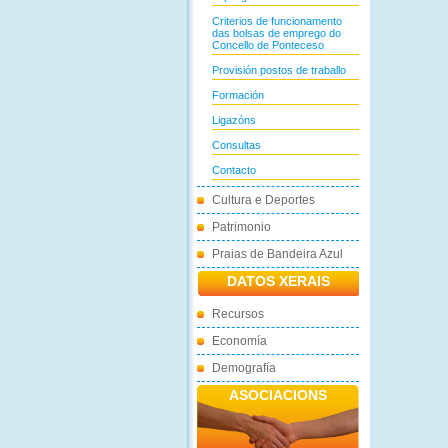
Criterios de funcionamento
das bolsas de emprego do
Concello de Ponteceso
Provisión postos de traballo
Formación
Ligazóns
Consultas
Contacto
Cultura e Deportes
Patrimonio
Praias de Bandeira Azul
DATOS XERAIS
Recursos
Economía
Demografía
ASOCIACIONS