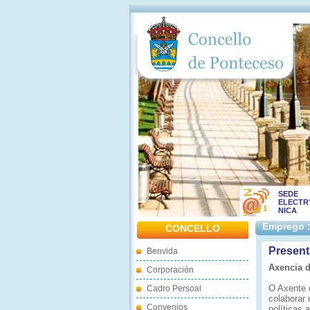
SEDE
ELECTR
NICA
Emprego :
CONCELLO
Present
Benvida
Axencia 
Corporación
O Axente 
Cadro Persoal
colaborar
Convenios
políticas 