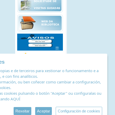
es
opias e de terceiros para xestionar o funcionamento e a
 e con fins analíticos.
ormación, ou ben coñecer como cambiar a configuración,
ookies
.
as cookies pulsando o botón "Aceptar" ou configuralas ou
icando
AQUÍ
stro de actividades de tratamento
|
RSS
by Abertal
Rexeitar
Aceptar
Configuración de cookies