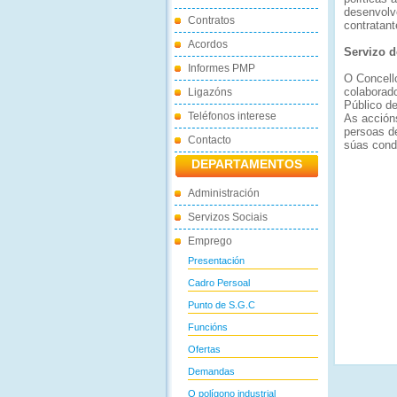
desenvolv
Contratos
contratant
Acordos
Servizo d
Informes PMP
O Concell
colaborado
Ligazóns
Público d
Teléfonos interese
As accións
persoas d
Contacto
súas condi
DEPARTAMENTOS
Administración
Servizos Sociais
Emprego
Presentación
Cadro Persoal
Punto de S.G.C
Funcións
Ofertas
Demandas
O polígono industrial