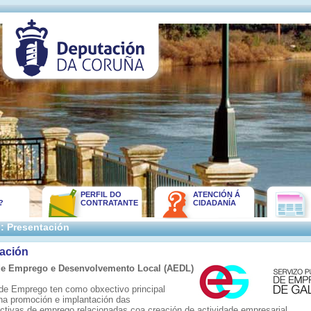
PERFIL DO
ATENCIÓN Á
?
CONTRATANTE
CIDADANÍA
: Presentación
ación
de Emprego e Desenvolvemento Local (AEDL)
de Emprego ten como obxectivo principal
 na promoción e implantación das
activas de emprego relacionadas coa creación de actividade empresarial,