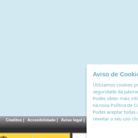
Aviso de Cooki
Utilizamos cookies pr
seguridade da páxina,
Podes obter máis inf
na nosa
Política de C
Podes aceptar todas 
rexeitar o seu uso cl
Creditos
|
Accesibilidade
|
Aviso legal
|
Política de cookies
|
Rexi