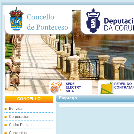
SEDE
PERFIL DO
ELECTR?
CONTRATA
NICA
Emprego
CONCELLO
Benvida
Corporación
Cadro Persoal
Convenios