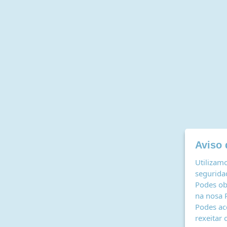
Aviso 
Utilizamo
seguridad
Podes ob
na nosa
Podes ac
rexeitar 