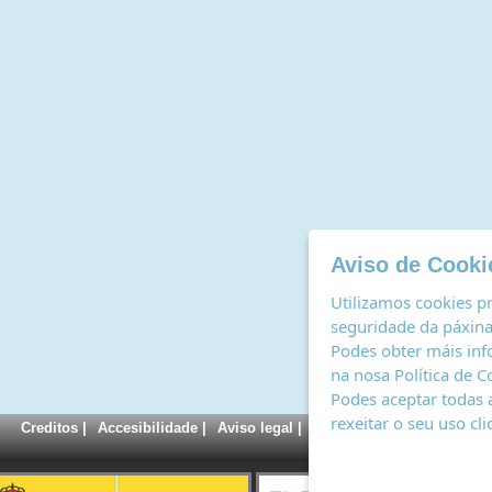
Aviso de Cooki
Utilizamos cookies pr
seguridade da páxina,
Podes obter máis inf
na nosa
Política de C
Podes aceptar todas 
rexeitar o seu uso cl
Creditos
|
Accesibilidade
|
Aviso legal
|
Política de cookies
|
Rexi