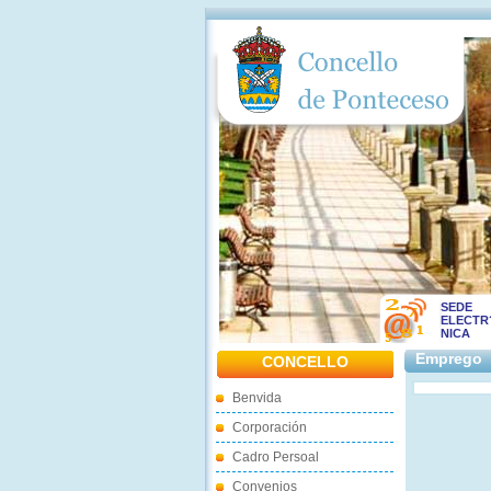
SEDE
ELECTR
NICA
Emprego
CONCELLO
Benvida
Corporación
Cadro Persoal
Convenios