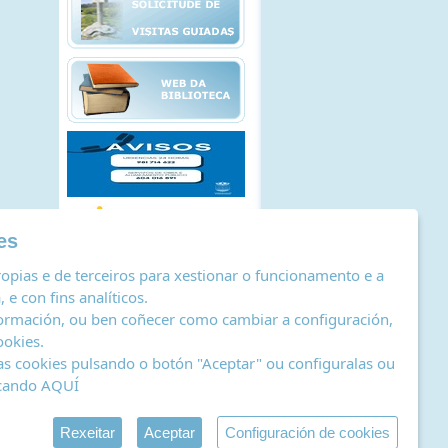
es
opias e de terceiros para xestionar o funcionamento e a
 e con fins analíticos.
ormación, ou ben coñecer como cambiar a configuración,
ookies
.
as cookies pulsando o botón "Aceptar" ou configuralas ou
icando
AQUÍ
stro de actividades de tratamento
|
RSS
by Abertal
Rexeitar
Aceptar
Configuración de cookies