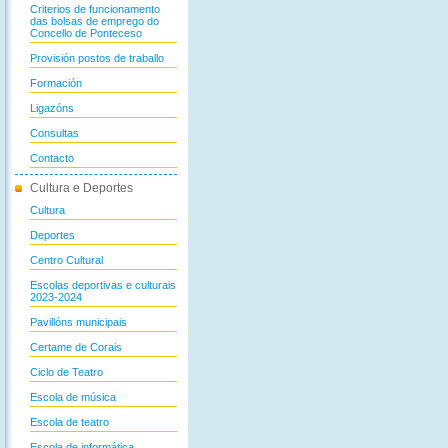
Criterios de funcionamento
das bolsas de emprego do
Concello de Ponteceso
Provisión postos de traballo
Formación
Ligazóns
Consultas
Contacto
Cultura e Deportes
Cultura
Deportes
Centro Cultural
Escolas deportivas e culturais
2023-2024
Pavillóns municipais
Certame de Corais
Ciclo de Teatro
Escola de música
Escola de teatro
Escola de informática