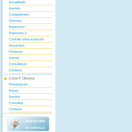
Actualidade
Axenda
Compoñentes
Directiva
Repertorio I
Repertorio II
Contráte unha actuación
Actuacións
Partituras
Imaxes
Consúltenos
Contacto
Coral P. Oliveira
Presentación
Novas
Axenda
Consultas
Contacto