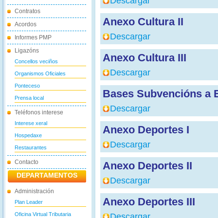
Descargar
Contratos
Anexo Cultura II
Acordos
Descargar
Informes PMP
Ligazóns
Anexo Cultura III
Concellos veciños
Descargar
Organismos Oficiales
Ponteceso
Bases Subvencións a E
Prensa local
Descargar
Teléfonos interese
Interese xeral
Anexo Deportes I
Hospedaxe
Descargar
Restaurantes
Contacto
Anexo Deportes II
DEPARTAMENTOS
Descargar
Administración
Anexo Deportes III
Plan Leader
Oficina Virtual Tributaria
Descargar