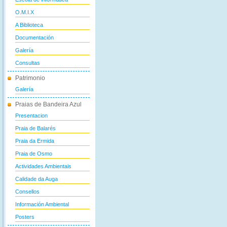
O.M.I.X
A Biblioteca
Documentación
Galería
Consultas
Patrimonio
Galería
Praias de Bandeira Azul
Presentacion
Praia de Balarés
Praia da Ermida
Praia de Osmo
Actividades Ambientais
Calidade da Auga
Consellos
Información Ambiental
Posters