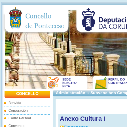
SEDE
PERFIL DO
ELECTR?
CONTRATA
NICA
Administración :: Subvencións Compe
CONCELLO
Benvida
Corporación
Anexo Cultura I
Cadro Persoal
Convenios