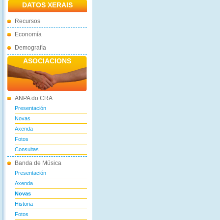
DATOS XERAIS
Recursos
Economía
Demografía
ASOCIACIONS
ANPA do CRA
Presentación
Novas
Axenda
Fotos
Consultas
Banda de Música
Presentación
Axenda
Novas
Historia
Fotos