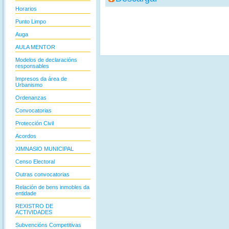
Horarios
Punto Limpo
Auga
AULA MENTOR
Modelos de declaracións
responsables
Impresos da área de
Urbanismo
Ordenanzas
Convocatorias
Protección Civil
Acordos
XIMNASIO MUNICIPAL
Censo Electoral
Outras convocatorias
Relación de bens inmobles da
entidade
REXISTRO DE
ACTIVIDADES
Subvencións Competitivas