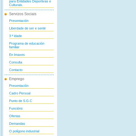
para Entidades Deportivas e
Culturais.
Servizos Sociais
Presentación
Liberdade de ser e sentir
3 ª idade
Programa de educación
familiar
En Imaxes
Consulta
Contacto
Emprego
Presentación
Cadro Persoal
Punto de S.G.C
Funcións
Ofertas
Demandas
O polígono industrial