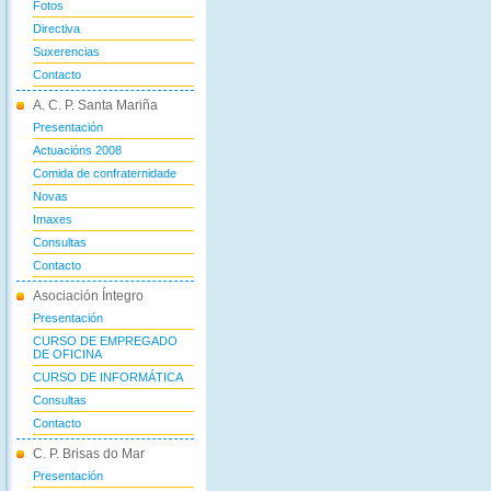
Fotos
Directiva
Suxerencias
Contacto
A. C. P. Santa Mariña
Presentación
Actuacións 2008
Comida de confraternidade
Novas
Imaxes
Consultas
Contacto
Asociación Íntegro
Presentación
CURSO DE EMPREGADO
DE OFICINA
CURSO DE INFORMÁTICA
Consultas
Contacto
C. P. Brisas do Mar
Presentación