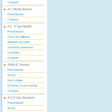
Contacto
A.C Monte Branco
Presentación
Contacto
A.C. P. San Martín
Presentación
curso de palilleiras
Admisión de xente
concertos ponteceso
Consultas
Contacto
ANPA E. Pondal
Presentación
Novas
fotos colegio
Envíenos a súa consulta
Contacto
A.C.P. San Eleuterio
Presentación
Novas