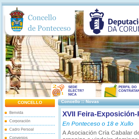
SEDE
PERFIL DO
ELECTR?
CONTRATA
NICA
Concello :: Novas
CONCELLO
XVII Feira-Exposición
Benvida
Corporación
En Ponteceso o 18 e Xullo
Cadro Persoal
A Asociación Cría Cabalar 
Convenios