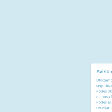
Aviso 
Utilizamo
seguridad
Podes ob
na nosa
Podes ac
rexeitar 