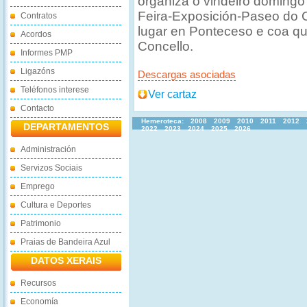
organiza o vindeiro domingo 
Feira-Exposición-Paseo do C
Contratos
lugar en Ponteceso e coa qu
Acordos
Concello.
Informes PMP
Ligazóns
Descargas asociadas
Teléfonos interese
Ver cartaz
Contacto
Hemeroteca:
2008
2009
2010
2011
2012
DEPARTAMENTOS
2022
2023
2024
2025
2026
Administración
Servizos Sociais
Emprego
Cultura e Deportes
Patrimonio
Praias de Bandeira Azul
DATOS XERAIS
Recursos
Economía