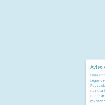
Aviso 
Utilizamo
seguridad
Podes ob
na nosa
Podes ac
rexeitar 