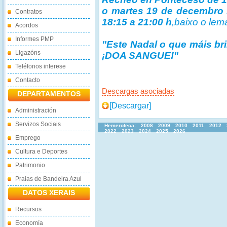
o martes 19 de decembro 
Contratos
18:15 a 21:00 h
,baixo o lem
Acordos
Informes PMP
"Este Nadal o que máis br
Ligazóns
¡DOA SANGUE!"
Teléfonos interese
Contacto
Descargas asociadas
DEPARTAMENTOS
[Descargar]
Administración
Servizos Sociais
Hemeroteca:
2008
2009
2010
2011
2012
2022
2023
2024
2025
2026
Emprego
Cultura e Deportes
Patrimonio
Praias de Bandeira Azul
DATOS XERAIS
Recursos
Economía