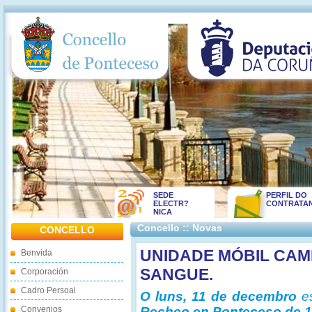
SEDE
PERFIL DO
ELECTR?
CONTRATA
NICA
Concello :: Novas
CONCELLO
UNIDADE MÓBIL CA
Benvida
SANGUE.
Corporación
Cadro Persoal
O luns, 11 de decembro
e
Convenios
Recheo en Ponteceso de 10