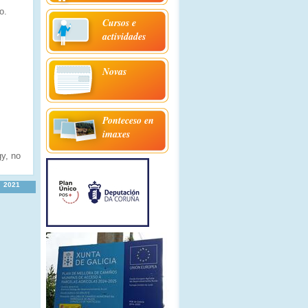
o.
Cursos e
actividades
Novas
Ponteceso en
imaxes
y, no
2021