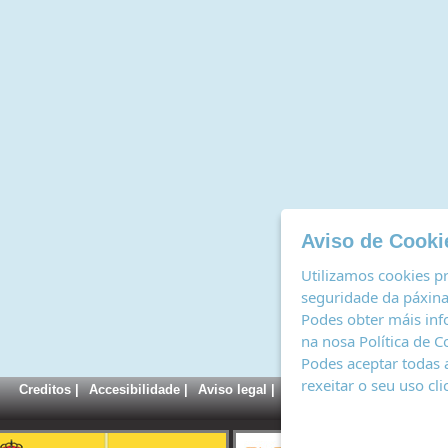
Aviso de Cooki
Utilizamos cookies pr
seguridade da páxina,
Podes obter máis inf
na nosa
Política de C
Podes aceptar todas 
rexeitar o seu uso cl
Creditos
|
Accesibilidade
|
Aviso legal
|
Política de cookies
|
Rexi