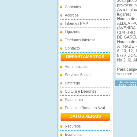
2023 proced
provocar in
Contratos
As instala
lugares:
Acordos
Horario de 
ALDEA -P
Informes PMP
(AVENIDA A
Ligazóns
CUBEIRO No
DE GARCIA 
Teléfonos interese
Horario de 
A TRABE 
Contacto
8, 10, 12, 
9779; ZO
DEPARTAMENTOS
No 2, 6),
Administración
Para calqu
seguinte te
Servizos Sociais
Hemeroteca
Emprego
2022
2023
Cultura e Deportes
Patrimonio
Praias de Bandeira Azul
DATOS XERAIS
Recursos
Economía