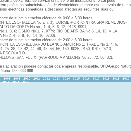
erán a deixar fóra de servizo unha serie de instalacións, o cal pode
terrupcións na subministración de electricidade durante ese intervalo de temp
cións eléctricas sometidas a descargo afectan ás seguintes rúas ou
corte de subministración eléctrica de 0:00 a 3:00 horas
ONTECESO- (ALDEA No s/n, 3), CORME-PORTO-NTRA SRA REMEDIOS-
LTO DA COSTA No s/n, 1, 4, 5, 6, 12, 9128, 9991;
 1, 3, 6; OSMO No 1, 7, 9779; RIO DE ARRIBA No 8, 14, 16; VILA
No 2, 4, 6, 8, 10, 14, 16, 9700).
corte de subministración eléctrica de 2:00 a 3:00 horas
-PONTECESO- (EDUARDO BLANCO AMOR No 1; TRABE No 1, 4, 6,
14, 25, 38, 40, 42, 44, 46, 48, 54, 56, 150, 9025, 9150, 9707, 9710,
NA ESCOLAR D
 ANLLONS -SAN FELIX- (PARROQUIA ANLLONS No 25, 72, 80, 82).
era aclaración pódese contactar coa empresa responsable, UFD-Grupo Naturg
léfono: 900 333 999.
:
2008
2009
2010
2011
2012
2013
2014
2015
2016
2017
2018
2019
2020
2024
2025
2026