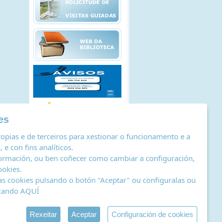
es
opias e de terceiros para xestionar o funcionamento e a
 e con fins analíticos.
ormación, ou ben coñecer como cambiar a configuración,
ookies
.
as cookies pulsando o botón "Aceptar" ou configuralas ou
icando
AQUÍ
stro de actividades de tratamento
|
RSS
by Abertal
Rexeitar
Aceptar
Configuración de cookies