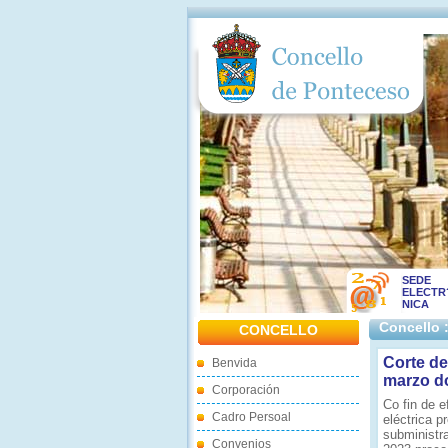
SEDE
ELECTR
NICA
Concello 
CONCELLO
Corte de
Benvida
marzo d
Corporación
Co fin de 
Cadro Persoal
eléctrica 
subministr
Convenios