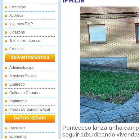
IPREM
Contratos
Acordos
Informes PMP
Ligazóns
Teléfonos interese
Contacto
DEPARTAMENTOS
Administración
Servizos Sociais
Emprego
Cultura e Deportes
Patrimonio
Praias de Bandeira Azul
DATOS XERAIS
Ponteceso lanza unha campa
Recursos
seguir adxudicando vivendas
Economía