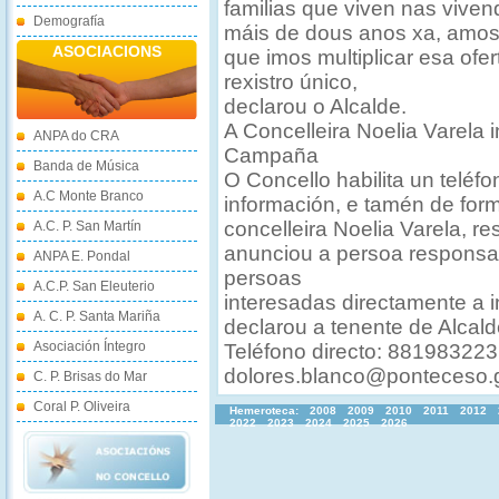
familias que viven nas vive
Demografía
máis de dous anos xa, amosa
ASOCIACIONS
que imos multiplicar esa ofer
rexistro único,
declarou o Alcalde.
A Concelleira Noelia Varela
ANPA do CRA
Campaña
Banda de Música
O Concello habilita un teléfo
A.C Monte Branco
información, e tamén de forma
concelleira Noelia Varela, r
A.C. P. San Martín
anunciou a persoa responsa
ANPA E. Pondal
persoas
A.C.P. San Eleuterio
interesadas directamente a i
A. C. P. Santa Mariña
declarou a tenente de Alcald
Asociación Íntegro
Teléfono directo: 881983223
dolores.blanco@ponteceso.
C. P. Brisas do Mar
Coral P. Oliveira
Hemeroteca:
2008
2009
2010
2011
2012
2022
2023
2024
2025
2026