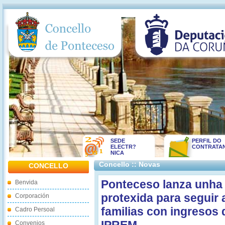
SEDE
PERFIL DO
ELECTR?
CONTRATA
NICA
Concello :: Novas
CONCELLO
Ponteceso lanza unha
Benvida
protexida para seguir
Corporación
familias con ingresos
Cadro Persoal
Convenios