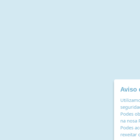
Aviso 
Utilizamo
seguridad
Podes ob
na nosa
Podes ac
rexeitar 