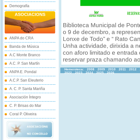
Demografía
ASOCIACIONS
Biblioteca Municipal de Pon
o 9 de decembro, a represen
Lonxe de Todo” e “ Rato Can
ANPA do CRA
Unha actividade, dirixida a 
Banda de Música
con aforo limitado e entrada
A.C Monte Branco
reservar praza chamando ao
A.C. P. San Martín
Hemeroteca:
2008
2009
2010
2011
2012
ANPA E. Pondal
2022
2023
2024
2025
2026
A.C.P. San Eleuterio
A. C. P. Santa Mariña
Asociación Íntegro
C. P. Brisas do Mar
Coral P. Oliveira