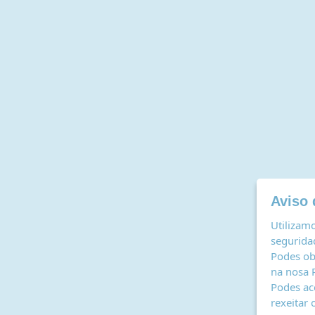
Aviso 
Utilizamo
seguridad
Podes ob
na nosa
Podes ac
rexeitar 