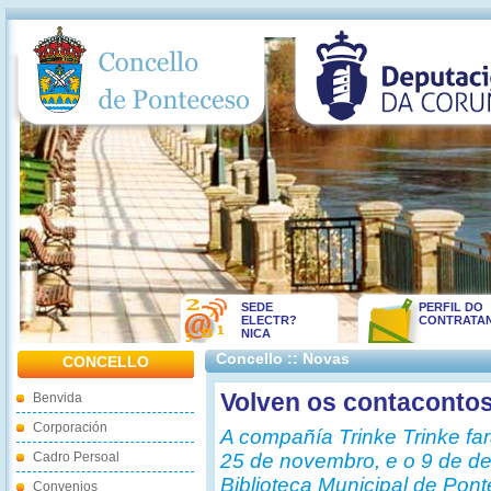
SEDE
PERFIL DO
ELECTR?
CONTRATA
NICA
Concello :: Novas
CONCELLO
Volven os contacontos
Benvida
Corporación
A compañía Trinke Trinke fa
Cadro Persoal
25 de novembro, e o 9 de d
Biblioteca Municipal de Pon
Convenios