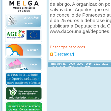
de abrigo. A organización po
salvavidas. Aqueles que est
no concello de Ponteceso ata
é de 25 euros e deberase i
publicará a Deputación da 
www.dacoruna.gal/deportes.
Descargas asociadas
[Descargar]
Hemeroteca:
2008
2009
2010
2011
2012
2022
2023
2024
2025
2026