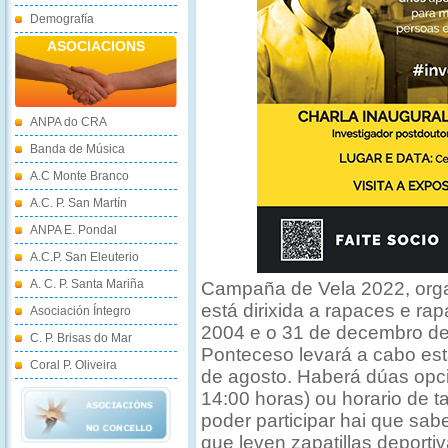
Demografía
ASOCIACIONS
ANPA do CRA
Banda de Música
A.C Monte Branco
A.C. P. San Martín
ANPA E. Pondal
A.C.P. San Eleuterio
A. C. P. Santa Mariña
Campaña de Vela 2022, org
está dirixida a rapaces e ra
Asociación Íntegro
2004 e o 31 de decembro de
C. P. Brisas do Mar
Ponteceso levará a cabo est
Coral P. Oliveira
de agosto. Haberá dúas opci
14:00 horas) ou horario de t
poder participar hai que sab
que leven zapatillas deport