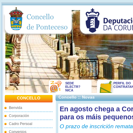
SEDE
PERFIL DO
ELECTR?
CONTRATA
NICA
Concello :: Novas
CONCELLO
En agosto chega a Cor
Benvida
para os máis pequeno
Corporación
Cadro Persoal
O prazo de inscrición remata
Convenios