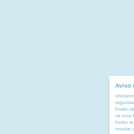
Aviso 
Utilizamo
seguridad
Podes ob
na nosa
Podes ac
rexeitar 