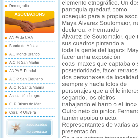
elemento etnográfico. Un do
Demografía
parroquia quedará como
ASOCIACIONS
obsequio para a propia asocia
Maya Álvarez Soutomaior, n
declarou: « Fernando
Álvarez de Soutomaior, que t
ANPA do CRA
sus cuadros pintando a
Banda de Música
toda la gente del lugar»; Ma
A.C Monte Branco
facer unha exposición
A.C. P. San Martín
coas imaxes que captaba o 
posterioridade, facer retratos
ANPA E. Pondal
dos personaxes da localidad
A.C.P. San Eleuterio
siempre y hacía fotos de
A. C. P. Santa Mariña
personajes que a él le inter
Asociación Íntegro
segando, los oleiros
trabajando el barro o el lino»
C. P. Brisas do Mar
Outro neto do pintor, Fernan
Coral P. Oliveira
tamén apoiou o acto.
Representantes de varias as
presentación.