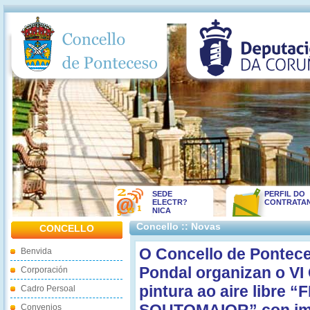
SEDE
PERFIL DO
ELECTR?
CONTRATA
NICA
Concello :: Novas
CONCELLO
O Concello de Pontec
Benvida
Pondal organizan o VI
Corporación
pintura ao aire libr
Cadro Persoal
Convenios