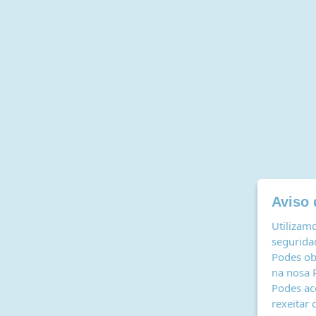
Aviso 
Utilizamo
seguridad
Podes ob
na nosa
Podes ac
rexeitar 