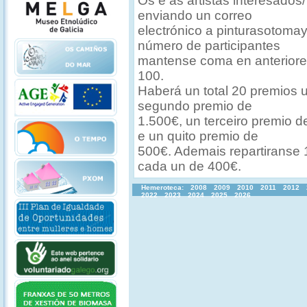
Os e as artistas interesados/
enviando un correo
electrónico a pinturasotom
número de participantes
mantense coma en anteriore
100.
Haberá un total 20 premios 
segundo premio de
1.500€, un terceiro premio 
e un quito premio de
500€. Ademais repartiranse 
cada un de 400€.
Hemeroteca:
2008
2009
2010
2011
2012
2022
2023
2024
2025
2026