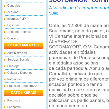
SOUTOMAIOR” con imp
Contratos
A VI edición do certame pon
Acordos
xullo.
Informes PMP
Onte, as 12:30h da mañá p
Ligazóns
Soutomaior, neta do pintor, o
Teléfonos interese
VI Certame Internacional de
Contacto
ÁLVAREZ DE
DEPARTAMENTOS
SOTOMAYOR”. O VI Certame 
actividades en tódalas
Administración
parroquias de Ponteceso imp
Servizos Sociais
e a tódalas asociacións
Emprego
de cada parroquia. Abriu o a
Cultura e Deportes
Carballido, indicando que
por vez primeira os diferent
Patrimonio
situados por todo o termo
Praias de Bandeira Azul
municipal e que serán as as
DATOS XERAIS
decisión sobre onde se
colocarán os participantes, 
Recursos
un monumento ou
Economía