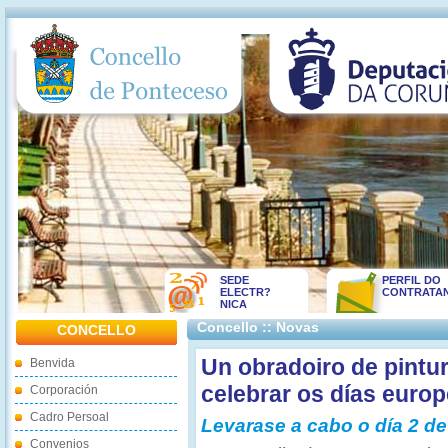
SEDE
PERFIL DO
ELECTR?
CONTRATA
NICA
Concello :: Novas
CONCELLO
Un obradoiro de pintu
Benvida
celebrar os días europ
Corporación
Cadro Persoal
Levarase a cabo o día 2 de
Convenios