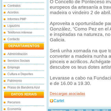
O Concello de Ponteceso invi
Contratos
europeos da artesanía a tra
madeira o vindeiro 2 de abril
Acordos
Informes PMP
Aproveita a oportunidade p
Ligazóns
González, “Como Pez en el A
Teléfonos interese
e inspiradas na natureza, no
Galicia.
Contacto
DEPARTAMENTOS
Será unha xornada na que t
Administración
converter a madeira nunha a
Servizos Sociais
pinceis e acrílicos. Achégate
descubre os teus dotes artíst
Emprego
Cultura e Deportes
Levarase a cabo na Fundaci
Patrimonio
e de 16.00 a 19.30.
Praias de Bandeira Azul
Descargas asociadas
DATOS XERAIS
Cartel
Recursos
Economía
Hemeroteca:
2008
2009
2010
2011
2012