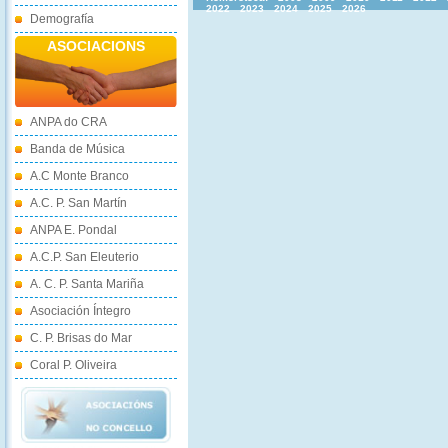
2022
2023
2024
2025
2026
Demografía
ASOCIACIONS
ANPA do CRA
Banda de Música
A.C Monte Branco
A.C. P. San Martín
ANPA E. Pondal
A.C.P. San Eleuterio
A. C. P. Santa Mariña
Asociación Íntegro
C. P. Brisas do Mar
Coral P. Oliveira