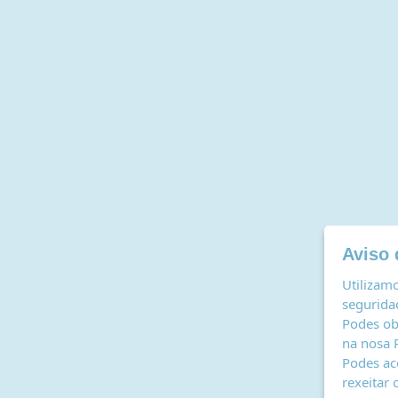
Aviso 
Utilizamo
seguridad
Podes ob
na nosa
Podes ac
rexeitar 