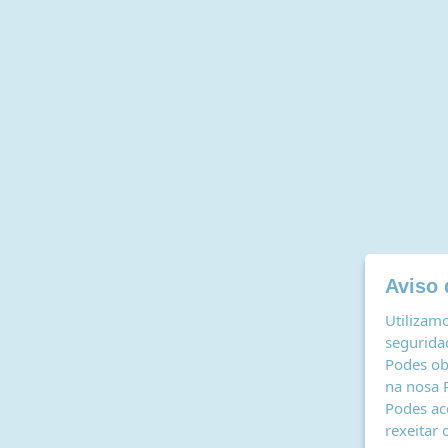
Aviso 
Utilizamo
seguridad
Podes ob
na nosa
Podes ac
rexeitar 