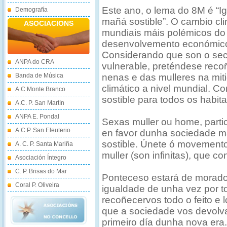
Este ano, o lema do 8M é “I
Demografía
mañá sostible”. O cambio cl
ASOCIACIONS
mundiais máis polémicos do 
desenvolvemento económico,
Considerando que son o sec
ANPA do CRA
vulnerable, preténdese recoñ
Banda de Música
nenas e das mulleres na mit
climático a nivel mundial. C
A.C Monte Branco
sostible para todos os habit
A.C. P. San Martín
ANPA E. Pondal
Sexas muller ou home, part
A.C.P. San Eleuterio
en favor dunha sociedade má
sostible. Únete ó movemento 
A. C. P. Santa Mariña
muller (son infinitas), que con
Asociación Íntegro
C. P. Brisas do Mar
Ponteceso estará de morado
Coral P. Oliveira
igualdade de unha vez por 
recoñecervos todo o feito e 
que a sociedade vos devolva
primeiro día dunha nova er