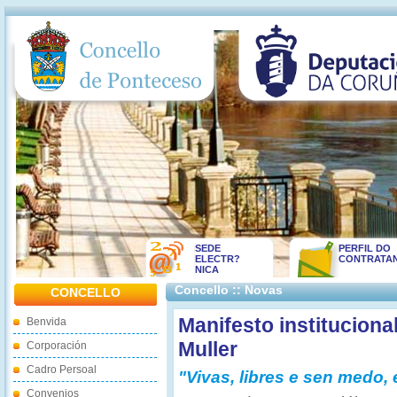
SEDE
PERFIL DO
ELECTR?
CONTRATA
NICA
Concello :: Novas
CONCELLO
Manifesto instituciona
Benvida
Muller
Corporación
Cadro Persoal
"Vivas, libres e sen medo,
Convenios