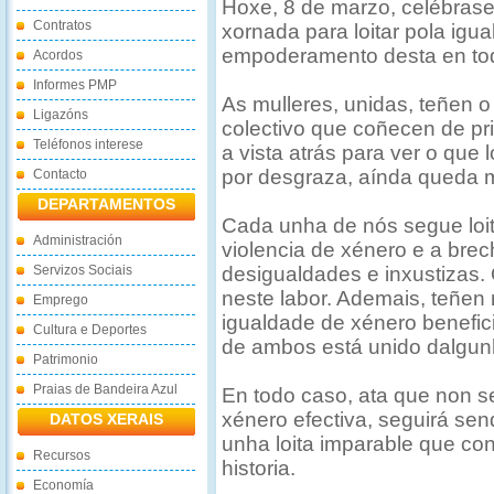
Hoxe, 8 de marzo, celébrase 
Contratos
xornada para loitar pola igua
empoderamento desta en tod
Acordos
Informes PMP
As mulleres, unidas, teñen 
Ligazóns
colectivo que coñecen de pri
Teléfonos interese
a vista atrás para ver o que 
por desgraza, aínda queda m
Contacto
DEPARTAMENTOS
Cada unha de nós segue loi
Administración
violencia de xénero e a brech
Servizos Sociais
desigualdades e inxustizas.
neste labor. Ademais, teñen 
Emprego
igualdade de xénero benefic
Cultura e Deportes
de ambos está unido dalgunh
Patrimonio
Praias de Bandeira Azul
En todo caso, ata que non s
xénero efectiva, seguirá sen
DATOS XERAIS
unha loita imparable que co
Recursos
historia.
Economía