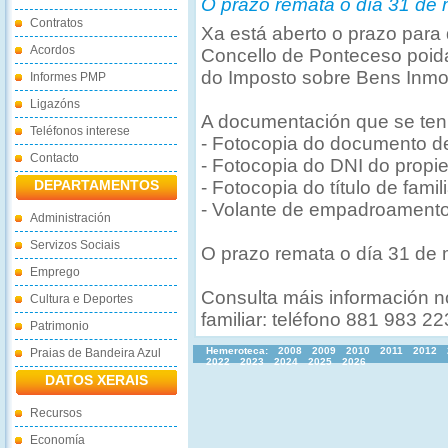
O prazo remata o día 31 de
Contratos
Xa está aberto o prazo para
Acordos
Concello de Ponteceso poidan
do Imposto sobre Bens Inmob
Informes PMP
Ligazóns
A documentación que se ten
Teléfonos interese
- Fotocopia do documento d
Contacto
- Fotocopia do DNI do propiet
DEPARTAMENTOS
- Fotocopia do título de fami
- Volante de empadroamento 
Administración
Servizos Sociais
O prazo remata o día 31 de 
Emprego
Consulta máis información 
Cultura e Deportes
familiar: teléfono 881 983 22
Patrimonio
Hemeroteca:
2008
2009
2010
2011
2012
Praias de Bandeira Azul
2022
2023
2024
2025
2026
DATOS XERAIS
Recursos
Economía