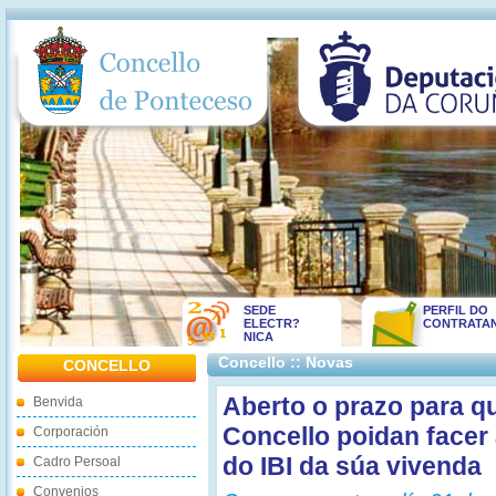
SEDE
PERFIL DO
ELECTR?
CONTRATA
NICA
Concello :: Novas
CONCELLO
Aberto o prazo para q
Benvida
Concello poidan facer 
Corporación
do IBI da súa vivenda
Cadro Persoal
Convenios