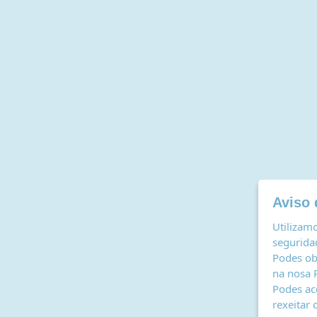
Aviso 
Utilizamo
seguridad
Podes ob
na nosa
Podes ac
rexeitar 