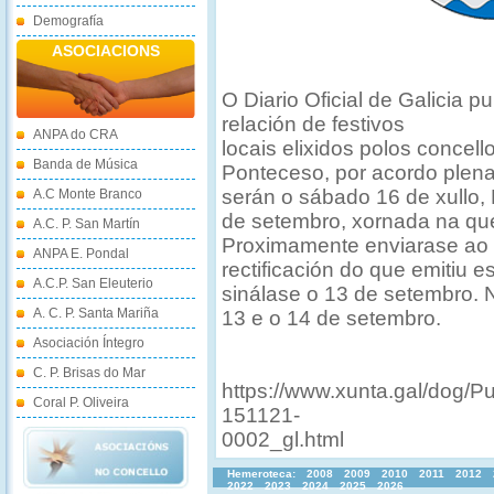
Demografía
ASOCIACIONS
O Diario Oficial de Galicia p
relación de festivos
ANPA do CRA
locais elixidos polos concell
Banda de Música
Ponteceso, por acordo plena
serán o sábado 16 de xullo,
A.C Monte Branco
de setembro, xornada na que
A.C. P. San Martín
Proximamente enviarase ao bo
ANPA E. Pondal
rectificación do que emitiu 
A.C.P. San Eleuterio
sinálase o 13 de setembro. 
A. C. P. Santa Mariña
13 e o 14 de setembro.
Asociación Íntegro
C. P. Brisas do Mar
https://www.xunta.gal/dog/
Coral P. Oliveira
151121-
0002_gl.html
Hemeroteca:
2008
2009
2010
2011
2012
2022
2023
2024
2025
2026