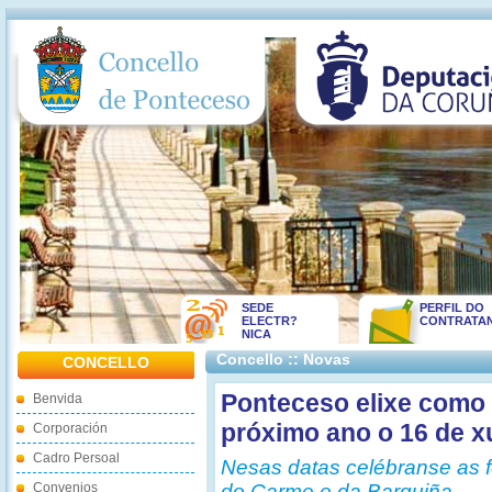
SEDE
PERFIL DO
ELECTR?
CONTRATA
NICA
Concello :: Novas
CONCELLO
Ponteceso elixe como f
Benvida
próximo ano o 16 de xu
Corporación
Cadro Persoal
Nesas datas celébranse as f
Convenios
do Carme e da Barquiña