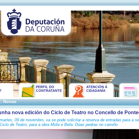
PERFIL DO
ATENCIÓN Á
?
CONTRATANTE
CIDADANÍA
:: Novas
unha nova edición do Ciclo de Teatro no Concello de Pont
 martes, 09 de novembro, xa se pode solicitar a reserva de entradas para a 
 Ciclo de Teatro, para a obra Mofa e Befa: Dúas pedras no camiño