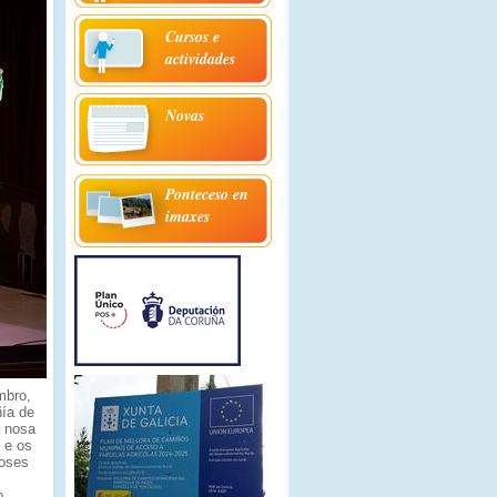
Cursos e
actividades
Novas
Ponteceso en
imaxes
mbro,
ñía de
a nosa
 e os
doses
o