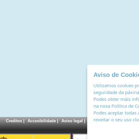
Aviso de Cooki
Utilizamos cookies pr
seguridade da páxina,
Podes obter máis inf
na nosa
Política de C
Podes aceptar todas 
rexeitar o seu uso cl
Creditos
|
Accesibilidade
|
Aviso legal
|
Política de cookies
|
Rexi