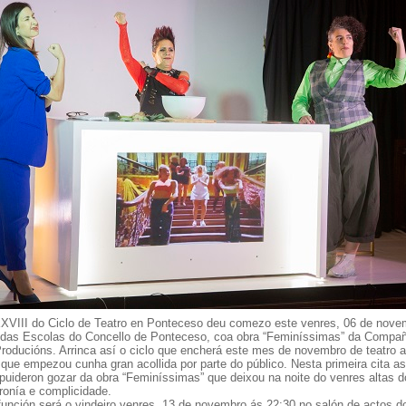
XXVIII do Ciclo de Teatro en Ponteceso deu comezo este venres, 06 de nove
o das Escolas do Concello de Ponteceso, coa obra “Feminíssimas” da Compa
Producións. Arrinca así o ciclo que encherá este mes de novembro de teatro 
 que empezou cunha gran acollida por parte do público. Nesta primeira cita as
 puideron gozar da obra “Feminíssimas” que deixou na noite do venres altas 
ronía e complicidade.
función será o vindeiro venres, 13 de novembro ás 22:30 no salón de actos d