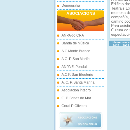
Edificio d
Demografía
Teatrais E
memoria do
ASOCIACIONS
compañía, 
camiño pod
Para asist
Cultura do
espectácul
ANPA do CRA
Hemeroteca
Banda de Música
2022
2023
A.C Monte Branco
A.C. P. San Martín
ANPA E. Pondal
A.C.P. San Eleuterio
A. C. P. Santa Mariña
Asociación Íntegro
C. P. Brisas do Mar
Coral P. Oliveira