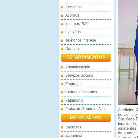
Contratos
Acordos
Informes PMP
Ligazóns
Teléfonos interese
Contacto
DEPARTAMENTOS
Administración
Servizos Sociais
Emprego
Cultura e Deportes
Patrimonio
Praias de Bandeira Azul
A edición 
no Edifici
DATOS XERAIS
Ste Xeito 
localidade,
Recursos
asistentes
de humor, i
Economía
A próxima 