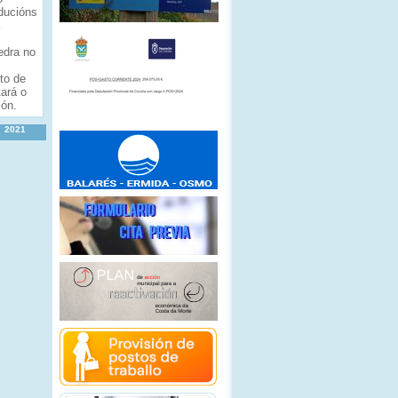
ducións
edra no
to de
ará o
ión.
2021