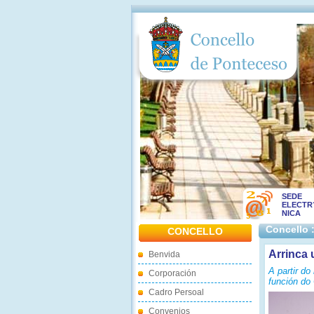
SEDE
ELECTR
NICA
Concello 
CONCELLO
Arrinca 
Benvida
A partir do
Corporación
función do
Cadro Persoal
Convenios