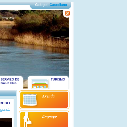
Galego
|
Castellano
SERVIZO DE
TURISMO
BOLETÍNS
Axenda
eceso
segunda
Emprego