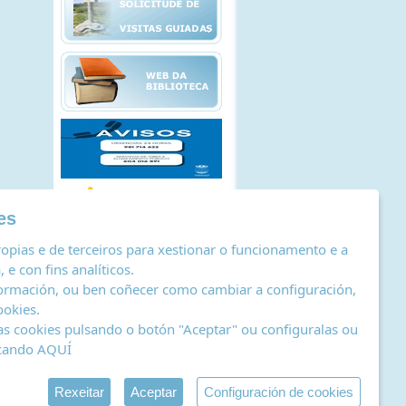
es
opias e de terceiros para xestionar o funcionamento e a
 e con fins analíticos.
ormación, ou ben coñecer como cambiar a configuración,
ookies
.
as cookies pulsando o botón "Aceptar" ou configuralas ou
icando
AQUÍ
stro de actividades de tratamento
|
RSS
by Abertal
Rexeitar
Aceptar
Configuración de cookies