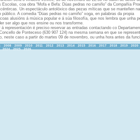
as Escolas, coa obra “Mofa e Befa: Dúas pedras no camiño” da Compañía Pro
xcéntircas. Un espectáculo antolóxico das pezas míticas que se manteñen na
 público. A comedia “Dúas pedras no camiño” xoga, en palabras da propia
coas alusións á música popular e á súa filosofía, que nos lembra que unha p
er ser algo que nos ensine ou nos transforme.
ir á representación é preciso reservar as entradas contactando co Departamen
 Concello de Ponteceso (630 907 124) na mesma semana en que se represent
o, neste caso a partir do martes 09 de novembro, ou unha hora antes da func
:
2008
2009
2010
2011
2012
2013
2014
2015
2016
2017
2018
2019
2020
2024
2025
2026