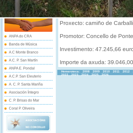
Demografía
ASOCIACIONS
Proxecto: camiño de Carball
Promotor: Concello de Pont
ANPA do CRA
Banda de Música
Investimento: 47.245,66 eur
A.C Monte Branco
A.C. P. San Martín
Importe da axuda: 39.046,0
ANPA E. Pondal
Hemeroteca:
2008
2009
2010
2011
2012
2022
2023
2024
2025
2026
A.C.P. San Eleuterio
A. C. P. Santa Mariña
Asociación Íntegro
C. P. Brisas do Mar
Coral P. Oliveira