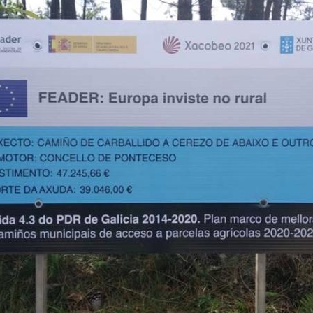
Contratos
Acordos
Informes PMP
Ligazóns
Teléfonos interese
Contacto
DEPARTAMENTOS
Administración
Servizos Sociais
Emprego
Cultura e Deportes
Patrimonio
Praias de Bandeira Azul
DATOS XERAIS
Recursos
Economía