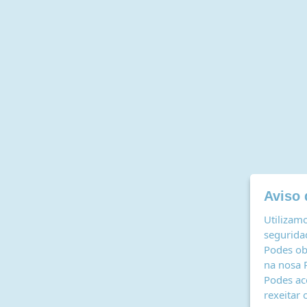
Aviso 
Utilizamo
seguridad
Podes ob
na nosa
Podes ac
rexeitar 