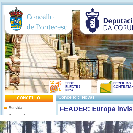
SEDE
PERFIL DO
ELECTR?
CONTRATA
NICA
Concello :: Novas
CONCELLO
FEADER: Europa invist
Benvida
Corporación
Cadro Persoal
Convenios