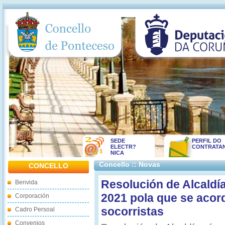
SEDE
PERFIL DO
ELECTR?
CONTRATA
NICA
Concello :: Novas
CONCELLO
Resolución de Alcaldí
Benvida
2021 pola que se acor
Corporación
socorristas
Cadro Persoal
Convenios