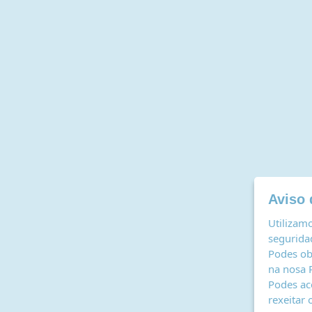
Aviso 
Utilizamo
seguridad
Podes ob
na nosa
Podes ac
rexeitar 