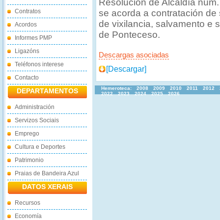
Resolución de Alcaldía núm
Contratos
se acorda a contratación de 
de vixilancia, salvamento e 
Acordos
de Ponteceso.
Informes PMP
Ligazóns
Descargas asociadas
Teléfonos interese
[Descargar]
Contacto
Hemeroteca:
2008
2009
2010
2011
2012
DEPARTAMENTOS
2022
2023
2024
2025
2026
Administración
Servizos Sociais
Emprego
Cultura e Deportes
Patrimonio
Praias de Bandeira Azul
DATOS XERAIS
Recursos
Economía