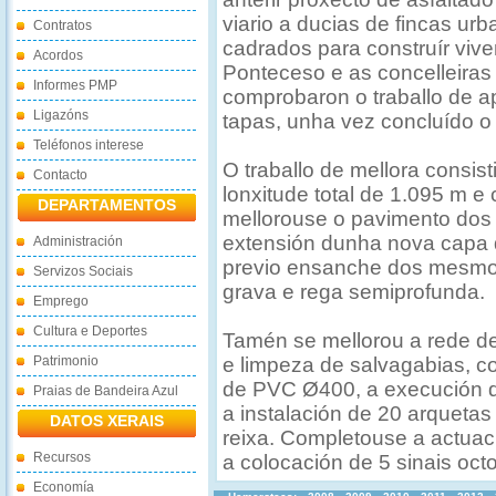
viario a ducias de fincas ur
Contratos
cadrados para construír vive
Acordos
Ponteceso e as concelleiras
Informes PMP
comprobaron o traballo de a
Ligazóns
tapas, unha vez concluído o
Teléfonos interese
O traballo de mellora consis
Contacto
lonxitude total de 1.095 m 
DEPARTAMENTOS
mellorouse o pavimento dos
extensión dunha nova capa 
Administración
previo ensanche dos mesmo
Servizos Sociais
grava e rega semiprofunda.
Emprego
Cultura e Deportes
Tamén se mellorou a rede de
Patrimonio
e limpeza de salvagabias, c
de PVC Ø400, a execución 
Praias de Bandeira Azul
a instalación de 20 arqueta
DATOS XERAIS
reixa. Completouse a actuac
Recursos
a colocación de 5 sinais oct
Economía