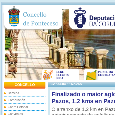
SEDE
PERFIL DO
ELECTR?
CONTRATA
NICA
Concello :: Novas
CONCELLO
Finalizado o maior agl
Benvida
Pazos, 1.2 kms en Paz
Corporación
Cadro Persoal
O arranxo de 1,2 km en Pazo
Convenios
anterir proxecto de asfaltad