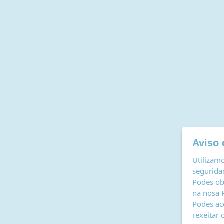
Aviso 
Utilizamo
seguridad
Podes ob
na nosa
Podes ac
rexeitar 