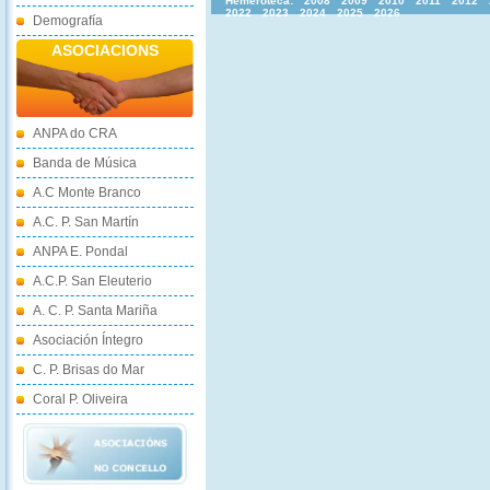
Hemeroteca:
2008
2009
2010
2011
2012
2022
2023
2024
2025
2026
Demografía
ASOCIACIONS
ANPA do CRA
Banda de Música
A.C Monte Branco
A.C. P. San Martín
ANPA E. Pondal
A.C.P. San Eleuterio
A. C. P. Santa Mariña
Asociación Íntegro
C. P. Brisas do Mar
Coral P. Oliveira