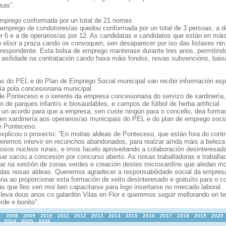
sas”.
mprego conformada por un total de 21 nomes
 emprego de condutores/as quedou conformada por un total de 3 persoas, a d
or 6 e a de operarios/as por 12. As candidatas e candidatos que están en mái
n elixir a praza cando os convoquen, sen desaparecer por iso das listaxes nin
rrespondente. Esta bolsa de emprego manterase durante tres anos, permitind
 axilidade na contratación cando haxa máis fondos, novas subvencións, baix
as do PEL e do Plan de Emprego Social municipal van recibir información esp
ía pola concesionaria municipal
de Ponteceso e o xerente da empresa concesionaria do servizo de xardinería,
de parques infantís e biosaudables, e campos de fútbol de herba artificial
 un acordo para que a empresa, sen custe ningún para o concello, dea forma
 en xardinería aos operarios/as municipais do PEL e do plan de emprego soci
e Ponteceso.
explicou o proxecto: “En moitas aldeas de Ponteceso, que están fora do contr
ueremos intervir en recunchos abandonados, para realzar aínda máis a beleza
osos nucleos rurais, e imos facelo aproveitando a colaboración desinteresad
ue sacou a concesión por concurso aberto. As nosas traballadoras e traballa
ar na xestión de zonas verdes e creación destes microxardíns que aledan mo
das nosas aldeas. Queremos agradecer a responsabilidade social da empres
ia ao proporcionar esta formación de xeito desinteresado e gratuíto para o c
s que lles ven moi ben capacitarse para logo insertarse no mercado laboral.
leva dous anos co galardón Vilas en Flor e queremos seguir mellorando en te
rde e bonito”.
:
2008
2009
2010
2011
2012
2013
2014
2015
2016
2017
2018
2019
2020
2024
2025
2026