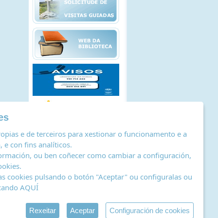
es
opias e de terceiros para xestionar o funcionamento e a
 e con fins analíticos.
ormación, ou ben coñecer como cambiar a configuración,
ookies
.
as cookies pulsando o botón "Aceptar" ou configuralas ou
icando
AQUÍ
stro de actividades de tratamento
|
RSS
by Abertal
Rexeitar
Aceptar
Configuración de cookies