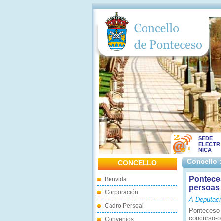
SEDE
ELECTR
NICA
Concello 
CONCELLO
Ponteces
Benvida
persoas 
Corporación
A Deputaci
Cadro Persoal
Ponteceso 
concurso-o
Convenios