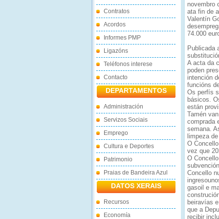
novembro c
Contratos
ata fin de 
Valentín G
Acordos
desemprega
74.000 eur
Informes PMP
Publicada 
Ligazóns
substituci
A acta da 
Teléfonos interese
poden pres
Contacto
intención 
funcións d
DEPARTAMENTOS
Os perfís 
básicos. O
Administración
están prov
Tamén van 
Servizos Sociais
comprada e
semana. As
Emprego
limpeza de
O Concello
Cultura e Deportes
vez que 202
O Concello
Patrimonio
subvención
Praias de Bandeira Azul
Concello n
ingresouno
DATOS XERAIS
gasoil e m
construció
Recursos
beiravías e
que a Depu
Economía
recibir inc