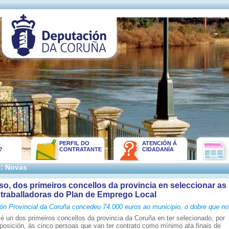
PERFIL DO
ATENCIÓN Á
?
CONTRATANTE
CIDADANÍA
:: Novas
o, dos primeiros concellos da provincia en seleccionar as
traballadoras do Plan de Emprego Local
ón Provincial da Coruña concedeu 74.000 euros ao municipio, o dobre que n
é un dos primeiros concellos da provincia da Coruña en ter selecionado, por
posición, ás cinco persoas que van ter contrato como mínimo ata finais de