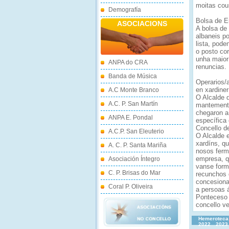
moitas cou
Demografía
Bolsa de E
ASOCIACIONS
A bolsa de
albaneis p
lista, pode
o posto co
unha maior
ANPA do CRA
renuncias.
Banda de Música
Operarios/
en xardiner
A.C Monte Branco
O Alcalde 
A.C. P. San Martín
mantemento 
chegaron a
ANPA E. Pondal
específica
Concello d
A.C.P. San Eleuterio
O Alcalde 
xardíns, q
A. C. P. Santa Mariña
nosos ferm
empresa, q
Asociación Íntegro
vanse form
C. P. Brisas do Mar
recunchos 
concesionar
Coral P. Oliveira
a persoas á
Ponteceso 
concello ve
Hemeroteca
2022
2023