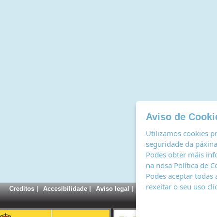
Aviso de Cooki
Utilizamos cookies pr
seguridade da páxina,
Podes obter máis inf
na nosa
Política de C
Podes aceptar todas 
rexeitar o seu uso cl
Creditos
|
Accesibilidade
|
Aviso legal
|
Política de cookies
|
Rexi