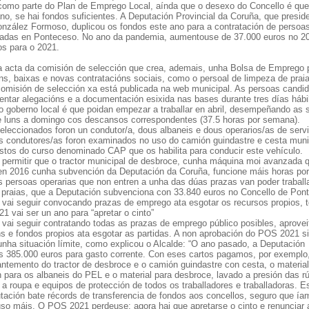
omo parte do Plan de Emprego Local, aínda que o desexo do Concello é que
ano, se hai fondos suficientes. A Deputación Provincial da Coruña, que presid
onzález Formoso, duplicou os fondos este ano para a contratación de persoa
das en Ponteceso. No ano da pandemia, aumentouse de 37.000 euros no 2
os para o 2021.
a acta da comisión de selección que crea, ademais, unha Bolsa de Emprego 
óns, baixas e novas contratacións sociais, como o persoal de limpeza de prai
comisión de selección xa está publicada na web municipal. As persoas candi
entar alegacións e a documentación esixida nas bases durante tres días hábi
do goberno local é que poidan empezar a traballar en abril, desempeñando as 
e luns a domingo cos descansos correspondentes (37.5 horas por semana).
seleccionados foron un condutor/a, dous albaneis e dous operarios/as de serv
s condutores/as foron examinados no uso do camión guindastre e cesta muni
istos do curso denominado CAP que os habilita para conducir este vehículo.
permitir que o tractor municipal de desbroce, cunha máquina moi avanzada q
n 2016 cunha subvención da Deputación da Coruña, funcione máis horas por
 persoas operarias que non entren a unha das dúas prazas van poder traball
 praias, que a Deputación subvenciona con 33.840 euros no Concello de Pon
 vai seguir convocando prazas de emprego ata esgotar os recursos propios, 
1 vai ser un ano para “apretar o cinto”
 vai seguir contratando todas as prazas de emprego público posibles, aprove
s e fondos propios ata esgotar as partidas. A non aprobación do POS 2021 si
unha situación límite, como explicou o Alcalde: “O ano pasado, a Deputación
s 385.000 euros para gasto corrente. Con eses cartos pagamos, por exemplo
antemento do tractor de desbroce e o camión guindastre con cesta, o materia
n para os albaneis do PEL e o material para desbroce, lavado a presión das r
 a roupa e equipos de protección de todos os traballadores e traballadoras. E
tación bate récords de transferencia de fondos aos concellos, seguro que ía
luso máis. O POS 2021 perdeuse; agora hai que apretarse o cinto e renunciar 