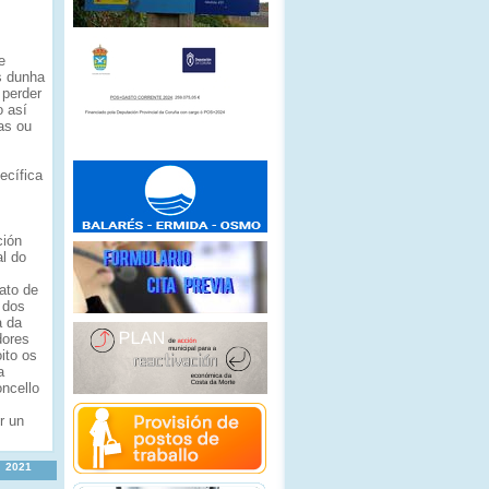
e
s dunha
 perder
o así
as ou
ecífica
ción
al do
ato de
 dos
a da
dores
ito os
a
oncello
r un
2021