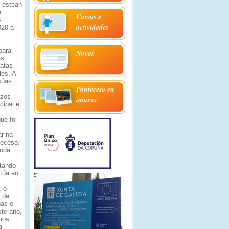
 estean
e
Cursos e
s
actividades
020 a
para
Novas
as
datas
les. A
súas
Ponteceso en
izos
imaxes
cipal e
ue foi
ar na
teceso.
toda
itando
túa ao
, o
l de
úas e
ste ano,
mos
a