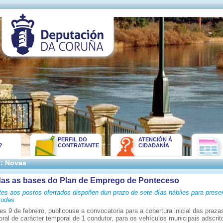
PERFIL DO
ATENCIÓN Á
?
CONTRATANTE
CIDADANÍA
:: Novas
das as bases do Plan de Emprego de Ponteceso
tes aos postos ofertados dispoñen dun prazo de sete días hábiles para prese
tudes
s 9 de febreiro, publicouse a convocatoria para a cobertura inicial das praza
oral de carácter temporal de 1 condutor, para os vehículos municipais adscrit