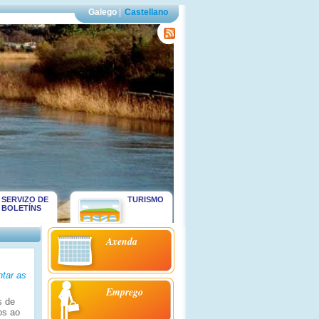
Galego
|
Castellano
SERVIZO DE
TURISMO
BOLETÍNS
Axenda
ntar as
Emprego
s de
os ao