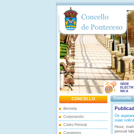
SEDE
ELECTR
NICA
Concello 
CONCELLO
Publica
Benvida
Os aspiran
Corporación
súas solici
Cadro Persoal
Hoxe, marte
persoal lab
Convenios