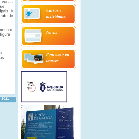
s varias
que
Cursos e
ipais. A
trato de
actividades
lemente
Novas
figura
os
Ponteceso en
 os
imaxes
2021