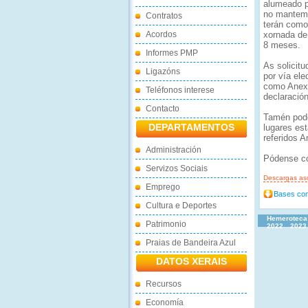
alumeado pú
no manteme
Contratos
terán como
Acordos
xornada de
8 meses.
Informes PMP
As solicit
Ligazóns
por vía ele
como Anexo
Teléfonos interese
declaració
Contacto
Tamén pode
DEPARTAMENTOS
lugares es
referidos A
Administración
Pódense co
Servizos Sociais
Descargas as
Emprego
Bases com
Cultura e Deportes
Hemeroteca
Patrimonio
2022
2023
Praias de Bandeira Azul
DATOS XERAIS
Recursos
Economía