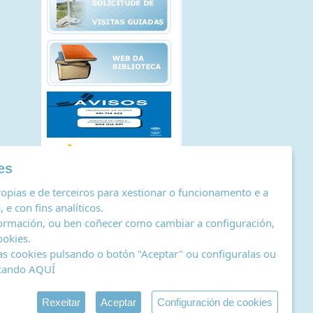
es
opias e de terceiros para xestionar o funcionamento e a
 e con fins analíticos.
ormación, ou ben coñecer como cambiar a configuración,
ookies
.
as cookies pulsando o botón "Aceptar" ou configuralas ou
icando
AQUÍ
stro de actividades de tratamento
|
RSS
by Abertal
Rexeitar
Aceptar
Configuración de cookies