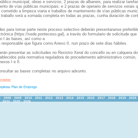
blico municipal, obras e servizos; 2 prazas de albaneis, para realizar tarefa
nto de vías públicas municipais; e 2 prazas de operario de servizos xerais 
 cometido a limpeza viaria e traballos de mantemento de vías públicas munic
 traballo será a xornada completa en todas as prazas, cunha duración de con
udes para tomar parte neste proceso selectivo deberán presentaranse preferib
ctrónica (https://sede.ponteceso.gal), a través do formulario de solicitude que 
 I ás bases, así como a
n responsable que figura como Anexo II, nun prazo de sete días hábiles.
rán presentar as solicitudes no Rexistro Xeral do concello ou en calquera d
tablecidos pola normativa reguladora do procedemento administrativo común,
nexos I e II.
nsultar as bases completas no arquivo adxunto.
ociadas
pletas Plan de Emprego
:
2008
2009
2010
2011
2012
2013
2014
2015
2016
2017
2018
2019
2020
2024
2025
2026