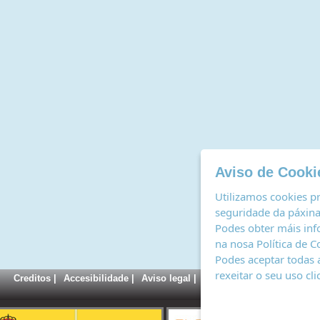
Aviso de Cooki
Utilizamos cookies pr
seguridade da páxina,
Podes obter máis inf
na nosa
Política de C
Podes aceptar todas 
rexeitar o seu uso cl
Creditos
|
Accesibilidade
|
Aviso legal
|
Política de cookies
|
Rexi