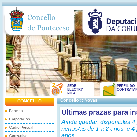
SEDE
PERFIL DO
ELECTR?
CONTRATA
NICA
Concello :: Novas
CONCELLO
Últimas prazas para ins
Benvida
Corporación
Aínda quedan dispoñibles 4 
Cadro Persoal
nenos/as de 1 a 2 años, e 4
anos.
Convenios