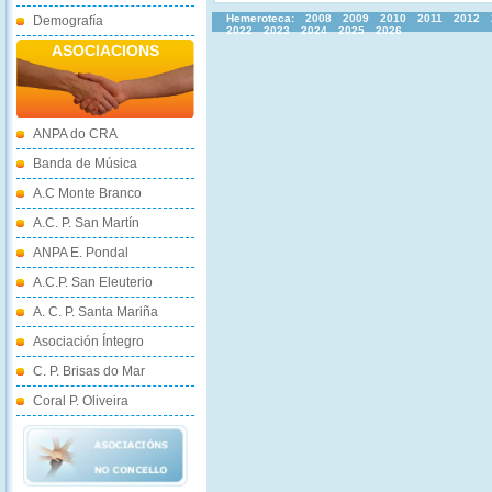
Hemeroteca:
2008
2009
2010
2011
2012
Demografía
2022
2023
2024
2025
2026
ASOCIACIONS
ANPA do CRA
Banda de Música
A.C Monte Branco
A.C. P. San Martín
ANPA E. Pondal
A.C.P. San Eleuterio
A. C. P. Santa Mariña
Asociación Íntegro
C. P. Brisas do Mar
Coral P. Oliveira