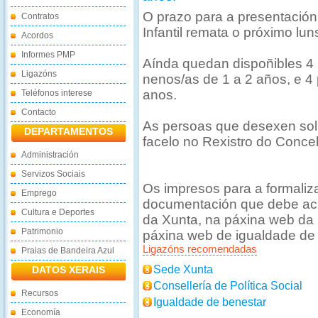
O prazo para a presentación
Contratos
Infantil remata o próximo lu
Acordos
Informes PMP
Aínda quedan dispoñibles 4 
Ligazóns
nenos/as de 1 a 2 años, e 4
anos.
Teléfonos interese
Contacto
As persoas que desexen soli
DEPARTAMENTOS
facelo no Rexistro do Conce
Administración
Servizos Sociais
Os impresos para a formaliza
Emprego
documentación que debe ach
Cultura e Deportes
da Xunta, na páxina web da C
Patrimonio
páxina web de igualdade de 
Ligazóns recomendadas
Praias de Bandeira Azul
Sede Xunta
DATOS XERAIS
Consellería de Política Social
Recursos
Igualdade de benestar
Economía