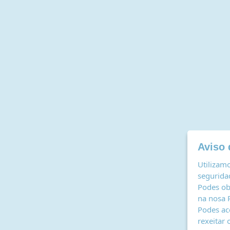
Aviso 
Utilizamo
seguridad
Podes ob
na nosa
Podes ac
rexeitar 