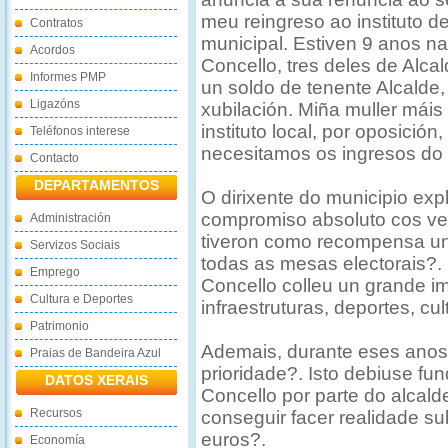
meu reingreso ao instituto 
Contratos
municipal. Estiven 9 anos na 
Acordos
Concello, tres deles de Alc
Informes PMP
un soldo de tenente Alcalde
Ligazóns
xubilación. Miña muller mái
instituto local, por oposició
Teléfonos interese
necesitamos os ingresos do 
Contacto
DEPARTAMENTOS
O dirixente do municipio ex
compromiso absoluto cos ve
Administración
tiveron como recompensa u
Servizos Sociais
todas as mesas electorais?. 
Emprego
Concello colleu un grande i
Cultura e Deportes
infraestruturas, deportes, cu
Patrimonio
Ademais, durante eses anos
Praias de Bandeira Azul
prioridade?. Isto debiuse f
DATOS XERAIS
Concello por parte do alcald
Recursos
conseguir facer realidade su
euros?.
Economía