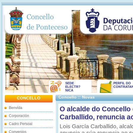
SEDE
PERFIL DO
ELECTR?
CONTRATA
NICA
Concello :: Novas
CONCELLO
O alcalde do Concello
Benvida
Carballido, renuncia a
Corporación
Cadro Persoal
Lois García Carballido, alca
Convenios
anuncia a súa renuncia ao se