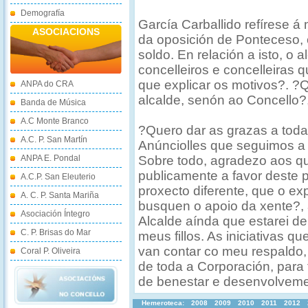
Demografía
García Carballido refírese á
ASOCIACIONS
da oposición de Ponteceso, 
soldo. En relación a isto, o 
concelleiros e concelleiras 
que explicar os motivos?. ?
ANPA do CRA
alcalde, senón ao Concello?
Banda de Música
A.C Monte Branco
?Quero dar as grazas a toda
A.C. P. San Martín
Anúnciolles que seguimos a t
ANPA E. Pondal
Sobre todo, agradezo aos q
publicamente a favor deste 
A.C.P. San Eleuterio
proxecto diferente, que o e
A. C. P. Santa Mariña
busquen o apoio da xente?, 
Asociación Íntegro
Alcalde aínda que estarei de
C. P. Brisas do Mar
meus fillos. As iniciativas q
van contar co meu respaldo,
Coral P. Oliveira
de toda a Corporación, para
de benestar e desenvolveme
Hemeroteca:
2008
2009
2010
2011
2012