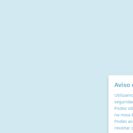
Aviso 
Utilizamo
seguridad
Podes ob
na nosa
Podes ac
rexeitar 