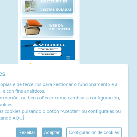
es
opias e de terceiros para xestionar o funcionamento e a
 e con fins analíticos.
ormación, ou ben coñecer como cambiar a configuración,
ookies
.
as cookies pulsando o botón "Aceptar" ou configuralas ou
icando
AQUÍ
stro de actividades de tratamento
|
RSS
by Abertal
Rexeitar
Aceptar
Configuración de cookies