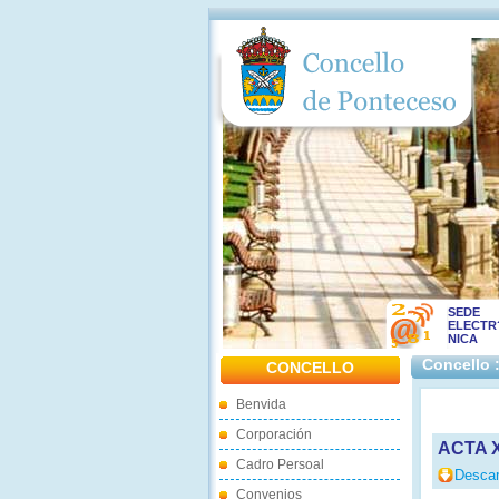
SEDE
ELECTR
NICA
Concello 
CONCELLO
Benvida
Corporación
ACTA X
Cadro Persoal
Descar
Convenios