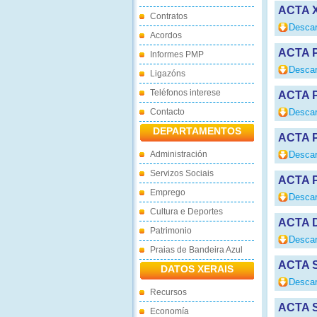
ACTA X
Contratos
Descar
Acordos
ACTA 
Informes PMP
Descar
Ligazóns
Teléfonos interese
ACTA 
Contacto
Descar
DEPARTAMENTOS
ACTA 
Administración
Descar
Servizos Sociais
ACTA 
Emprego
Descar
Cultura e Deportes
ACTA D
Patrimonio
Descar
Praias de Bandeira Azul
ACTA 
DATOS XERAIS
Descar
Recursos
ACTA 
Economía