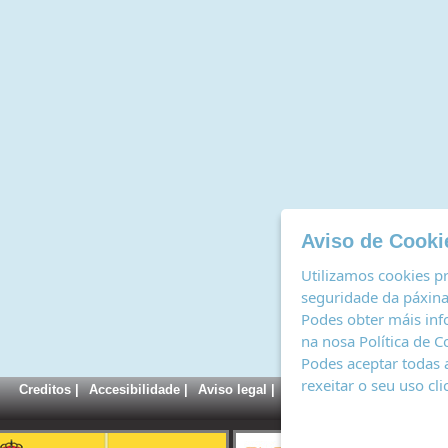
Aviso de Cooki
Utilizamos cookies pr
seguridade da páxina,
Podes obter máis inf
na nosa
Política de C
Podes aceptar todas 
rexeitar o seu uso cl
Creditos
|
Accesibilidade
|
Aviso legal
|
Política de cookies
|
Rexi