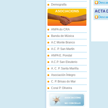
Descar
Demografía
ASOCIACIONS
ACTA 
Descar
ANPA do CRA
Banda de Música
A.C Monte Branco
A.C. P. San Martín
ANPA E. Pondal
A.C.P. San Eleuterio
A. C. P. Santa Mariña
Asociación Íntegro
C. P. Brisas do Mar
Coral P. Oliveira