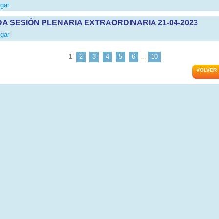
gar
DA SESIÓN PLENARIA EXTRAORDINARIA 21-04-2023
gar
1
2
3
4
5
6
...
10
VOLVER