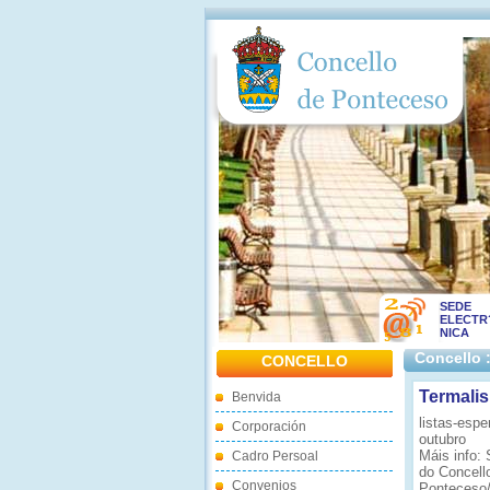
SEDE
ELECTR
NICA
Concello 
CONCELLO
Termali
Benvida
listas-espe
Corporación
outubro
Máis info: 
Cadro Persoal
do Concell
Convenios
Ponteceso/