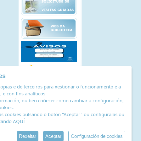
es
opias e de terceiros para xestionar o funcionamento e a
 e con fins analíticos.
ormación, ou ben coñecer como cambiar a configuración,
ookies
.
as cookies pulsando o botón "Aceptar" ou configuralas ou
icando
AQUÍ
stro de actividades de tratamento
|
RSS
by Abertal
Rexeitar
Aceptar
Configuración de cookies