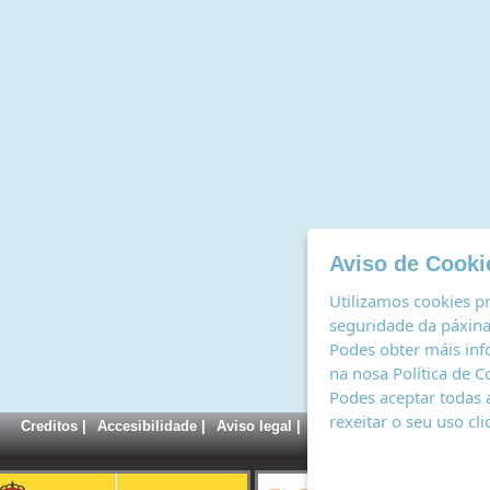
Aviso de Cooki
Utilizamos cookies pr
seguridade da páxina,
Podes obter máis inf
na nosa
Política de C
Podes aceptar todas 
rexeitar o seu uso cl
Creditos
|
Accesibilidade
|
Aviso legal
|
Política de cookies
|
Rexi