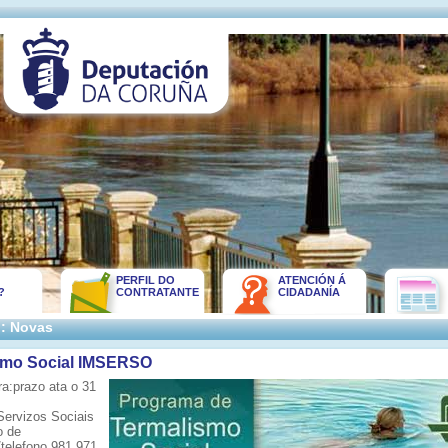
PERFIL DO
ATENCIÓN Á
?
CONTRATANTE
CIDADANÍA
:: Novas
smo Social IMSERSO
ra:prazo ata o 31
Servizos Sociais
o de
telefono 981 971