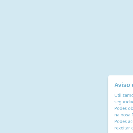
Aviso 
Utilizamo
seguridad
Podes ob
na nosa
Podes ac
rexeitar 