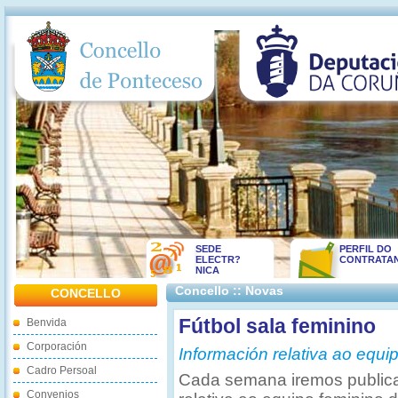
SEDE
PERFIL DO
ELECTR?
CONTRATA
NICA
Concello :: Novas
CONCELLO
Fútbol sala feminino
Benvida
Corporación
Información relativa ao equi
Cadro Persoal
Cada semana iremos public
Convenios