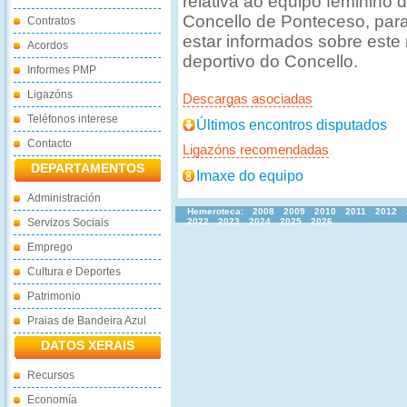
relativa ao equipo feminino d
Concello de Ponteceso, par
Contratos
estar informados sobre este
Acordos
deportivo do Concello.
Informes PMP
Ligazóns
Descargas asociadas
Teléfonos interese
Últimos encontros disputados
Contacto
Ligazóns recomendadas
DEPARTAMENTOS
Imaxe do equipo
Administración
Hemeroteca:
2008
2009
2010
2011
2012
Servizos Sociais
2022
2023
2024
2025
2026
Emprego
Cultura e Deportes
Patrimonio
Praias de Bandeira Azul
DATOS XERAIS
Recursos
Economía