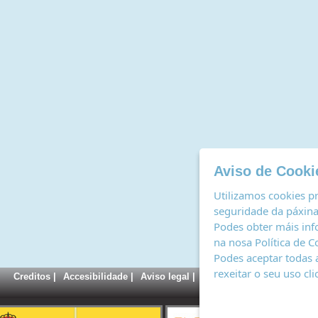
Aviso de Cooki
Utilizamos cookies pr
seguridade da páxina,
Podes obter máis inf
na nosa
Política de C
Podes aceptar todas 
rexeitar o seu uso cl
Creditos
|
Accesibilidade
|
Aviso legal
|
Política de cookies
|
Rexi