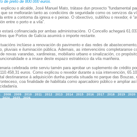
to de preto de 800.000 euros.
 explicou o alcalde, José Manuel Mato, trátase dun proxecto “fundamental pa
 que se mellorarán tanto as condicións de seguridade como os servizos da v
 entre a contorna da igrexa e o peirao. O obxectivo, subliñou o rexedor, é “
ión entre o porto e a vila”.
n estará cofinanciada por ambas administracións. O Concello achegará 61.03
tres que Portos de Galicia asumirá o importe restante.
ctuacións inclúese a renovación do pavimento e das redes de abastecemento
, pluviais e iluminación pública. Ademais, as intervencións completaranse c
 de novas varandas, xardineiras, mobiliario urbano e sinalización, co propósit
funcionalidade e a imaxe deste espazo estratéxico da vila mariñeira.
lenaria celebrada onte serviu tamén para aprobar un suplemento de crédito po
 110.458,31 euros. Como explicou o rexedor durante a súa intervención, 65.1
otal destinaranse á adquisición dunha parcela situada no parque das Bouzas, 
onteceso, coa finalidade de habilitala como aparcadoiro público e ampliar así
cidadanía.
:
2008
2009
2010
2011
2012
2013
2014
2015
2016
2017
2018
2019
2020
2024
2025
2026