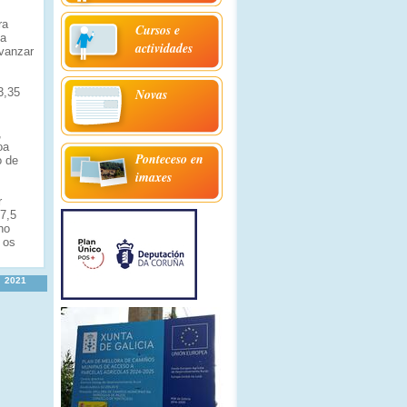
ra
Cursos e
ía
actividades
avanzar
3,35
Novas
,
oa
Ponteceso en
o de
imaxes
r
07,5
no
 os
2021