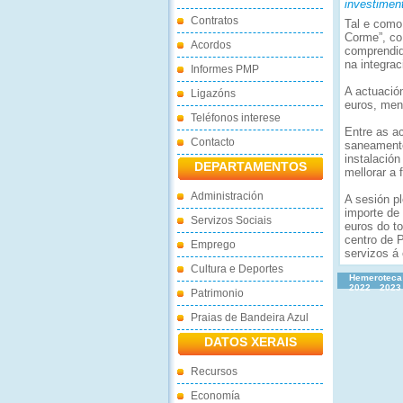
investimen
Contratos
Tal e como
Corme”, co
Acordos
comprendida
na integrac
Informes PMP
A actuació
Ligazóns
euros, men
Teléfonos interese
Entre as a
Contacto
saneamento
instalación
DEPARTAMENTOS
mellorar a 
Administración
A sesión p
importe de
Servizos Sociais
euros do t
centro de P
Emprego
servizos á 
Cultura e Deportes
Hemeroteca
2022
2023
Patrimonio
Praias de Bandeira Azul
DATOS XERAIS
Recursos
Economía