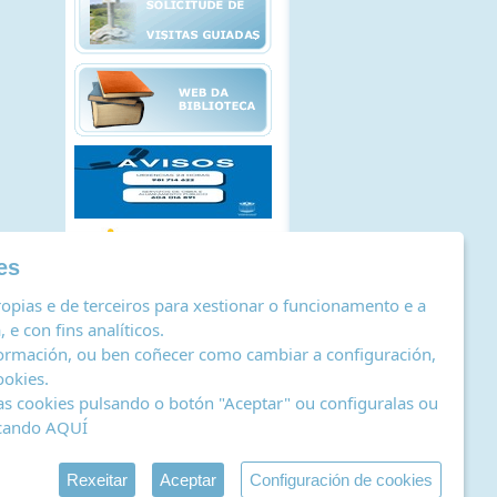
es
opias e de terceiros para xestionar o funcionamento e a
 e con fins analíticos.
ormación, ou ben coñecer como cambiar a configuración,
ookies
.
as cookies pulsando o botón "Aceptar" ou configuralas ou
icando
AQUÍ
stro de actividades de tratamento
|
RSS
by Abertal
Rexeitar
Aceptar
Configuración de cookies