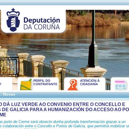
PERFIL DO
ATENCIÓN Á
?
CONTRATANTE
CIDADANÍA
:: Novas
O DÁ LUZ VERDE AO CONVENIO ENTRE O CONCELLO E
 DE GALICIA PARA A HUMANIZACIÓN DO ACCESO AO P
RME
o porto de Corme será obxecto dunha profunda transformación grazas a un
 colaboración entre o Concello e Portos de Galicia, que permitirá mobilizar u