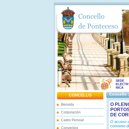
SEDE
ELECTR
NICA
Concello 
CONCELLO
O PLEN
Benvida
PORTOS
Corporación
DE CO
Cadro Persoal
O acceso a
convenio de
Convenios