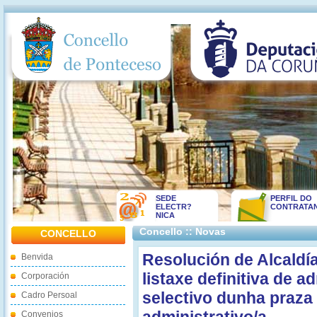
SEDE
PERFIL DO
ELECTR?
CONTRATA
NICA
Concello :: Novas
CONCELLO
Resolución de Alcaldí
Benvida
listaxe definitiva de 
Corporación
selectivo dunha praza 
Cadro Persoal
Convenios