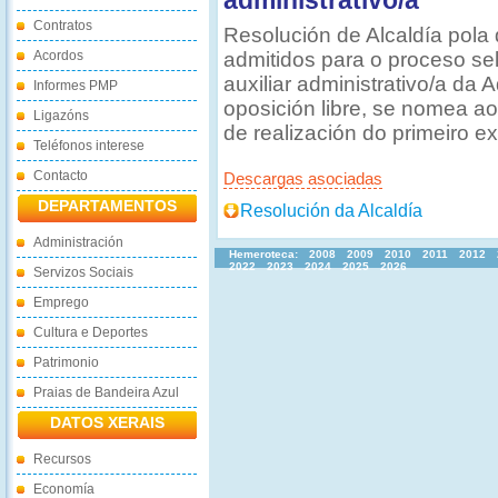
administrativo/a
Contratos
Resolución de Alcaldía pola q
Acordos
admitidos para o proceso se
auxiliar administrativo/a da 
Informes PMP
oposición libre, se nomea ao 
Ligazóns
de realización do primeiro ex
Teléfonos interese
Contacto
Descargas asociadas
DEPARTAMENTOS
Resolución da Alcaldía
Administración
Hemeroteca:
2008
2009
2010
2011
2012
2022
2023
2024
2025
2026
Servizos Sociais
Emprego
Cultura e Deportes
Patrimonio
Praias de Bandeira Azul
DATOS XERAIS
Recursos
Economía