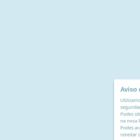
Aviso 
Utilizamo
seguridad
Podes ob
na nosa
Podes ac
rexeitar 