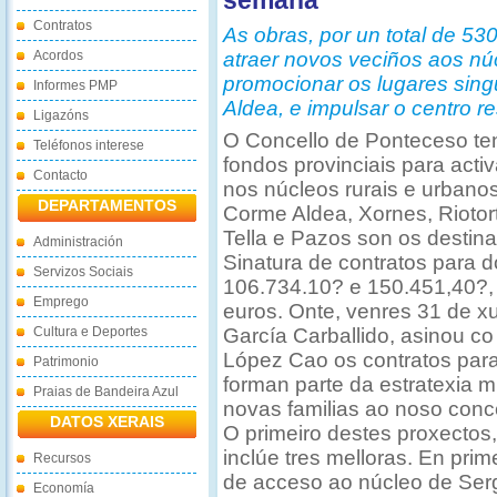
semana
Contratos
As obras, por un total de 5
Acordos
atraer novos veciños aos nú
promocionar os lugares sin
Informes PMP
Aldea, e impulsar o centro r
Ligazóns
O Concello de Ponteceso te
Teléfonos interese
fondos provinciais para activa
Contacto
nos núcleos rurais e urbano
DEPARTAMENTOS
Corme Aldea, Xornes, Riotor
Tella e Pazos son os destina
Administración
Sinatura de contratos para d
Servizos Sociais
106.734.10? e 150.451,40?, 
Emprego
euros. Onte, venres 31 de xu
Cultura e Deportes
García Carballido, asinou c
López Cao os contratos par
Patrimonio
forman parte da estratexia m
Praias de Bandeira Azul
novas familias ao noso conce
DATOS XERAIS
O primeiro destes proxectos
inclúe tres melloras. En prim
Recursos
de acceso ao núcleo de Serg
Economía