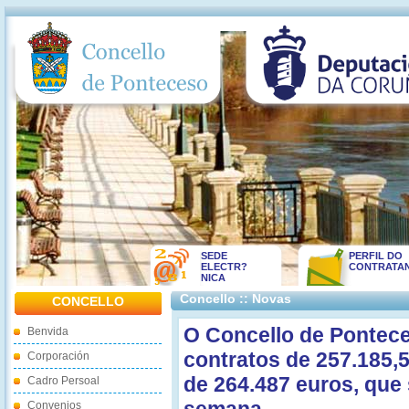
SEDE
PERFIL DO
ELECTR?
CONTRATA
NICA
Concello :: Novas
CONCELLO
O Concello de Pontec
Benvida
contratos de 257.185,5
Corporación
de 264.487 euros, que 
Cadro Persoal
Convenios