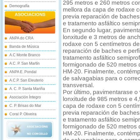
295 metros e 260 metros con
Demografía
mellora da capa de rodaxe 
ASOCIACIONS
previa reparación de baches
e tratamento asfáltico semip
En segundo lugar, pavimenta
lonxitude e 3 metros de anc
ANPA do CRA
rodaxe con 5 centímetros de
Banda de Música
reparación de baches e perf
A.C Monte Branco
tratamento asfáltico semipr
A.C. P. San Martín
formigonado de 520 metros 
HM-20. Finalmente, contémpl
ANPA E. Pondal
de salvagabias para o correc
A.C.P. San Eleuterio
transversal.
A. C. P. Santa Mariña
Por último, pavimentarase o 
Asociación Íntegro
lonxitude de 985 metros e 4
capa de rodaxe con 5 centí
C. P. Brisas do Mar
previa reparación de baches
Coral P. Oliveira
e tratamento asfáltico semi
formigonado de 520 metros 
HM-20. Finalmente, contémpl