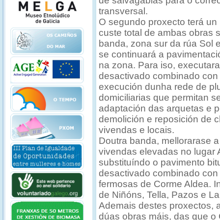
de salvagabias para o correc
transversal.
O segundo proxecto terá un 
custe total de ambas obras 
banda, zona sur da rúa Sol
se continuará a pavimentaci
na zona. Para iso, executar
desactivado combinado con
execución dunha rede de plu
domiciliarias que permitan s
adaptación das arquetas e p
demolición e reposición de 
vivendas e locais.
Doutra banda, mellorarase 
vivendas elevadas no lugar
substituíndo o pavimento bi
desactivado combinado con a
fermosas de Corme Aldea. In
de Niñóns, Tella, Pazos e L
Ademais destes proxectos, a
dúas obras máis, das que o 