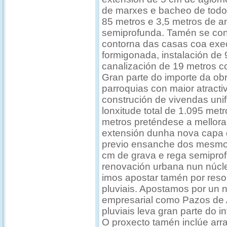
de marxes e bacheo de todo 
85 metros e 3,5 metros de an
semiprofunda. Tamén se con
contorna das casas coa exe
formigonada, instalación de 
canalización de 19 metros 
Gran parte do importe da ob
parroquias con maior atracti
construción de vivendas unif
lonxitude total de 1.095 met
metros preténdese a mellor
extensión dunha nova capa 
previo ensanche dos mesmo
cm de grava e rega semipro
renovación urbana nun núcle
imos apostar tamén por resol
pluviais. Apostamos por un 
empresarial como Pazos de A
pluviais leva gran parte do 
O proxecto tamén inclúe arra