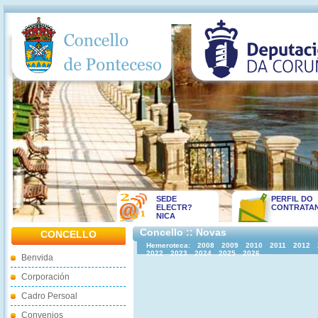
SEDE
PERFIL DO
ELECTR?
CONTRATA
NICA
Concello :: Novas
CONCELLO
Hemeroteca:
2008
2009
2010
2011
2012
2022
2023
2024
2025
2026
Benvida
Corporación
Cadro Persoal
Convenios