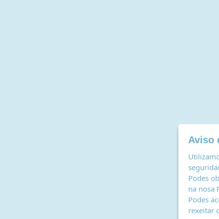
Aviso 
Utilizamo
seguridad
Podes ob
na nosa
Podes ac
rexeitar 