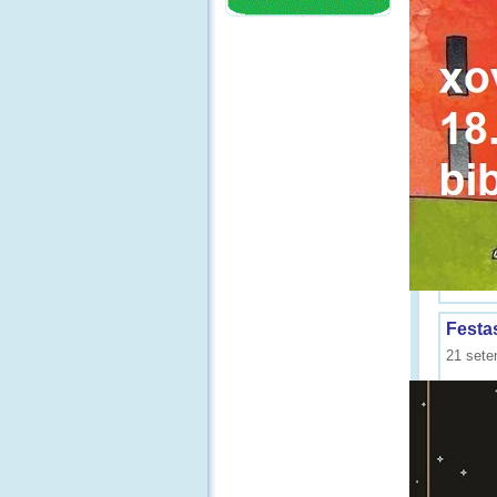
Festa
21 sete