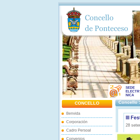
SEDE
ELECTR
NICA
Concello 
CONCELLO
Benvida
III F
Corporación
28 sete
Cadro Persoal
Convenios