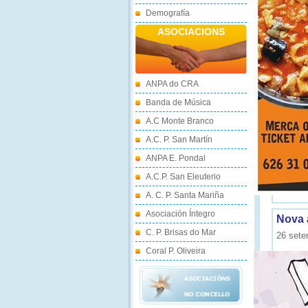
Demografía
ASOCIACIONS
ANPA do CRA
Banda de Música
A.C Monte Branco
A.C. P. San Martín
ANPA E. Pondal
A.C.P. San Eleuterio
A. C. P. Santa Mariña
Asociación Íntegro
Nova 
C. P. Brisas do Mar
26 sete
Coral P. Oliveira