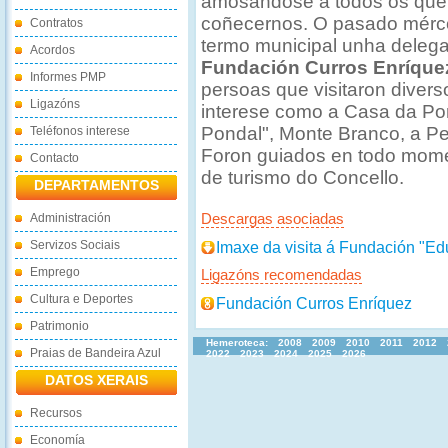
amosándose a todos os que
coñecernos. O pasado mérc
Contratos
termo municipal unha deleg
Acordos
Fundación Curros Enríque
Informes PMP
persoas que visitaron diver
Ligazóns
interese como a Casa da Po
Pondal", Monte Branco, a Pe
Teléfonos interese
Foron guiados en todo mome
Contacto
de turismo do Concello.
DEPARTAMENTOS
Administración
Descargas asociadas
Servizos Sociais
Imaxe da visita á Fundación "E
Emprego
Ligazóns recomendadas
Cultura e Deportes
Fundación Curros Enríquez
Patrimonio
Hemeroteca:
2008
2009
2010
2011
2012
Praias de Bandeira Azul
2022
2023
2024
2025
2026
DATOS XERAIS
Recursos
Economía