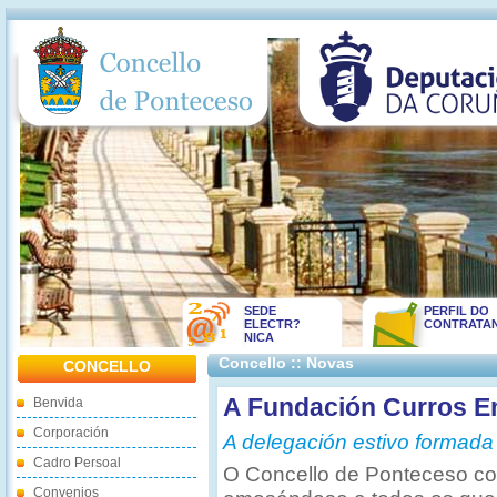
SEDE
PERFIL DO
ELECTR?
CONTRATA
NICA
Concello :: Novas
CONCELLO
A Fundación Curros En
Benvida
Corporación
A delegación estivo formada
Cadro Persoal
O Concello de Ponteceso co
Convenios